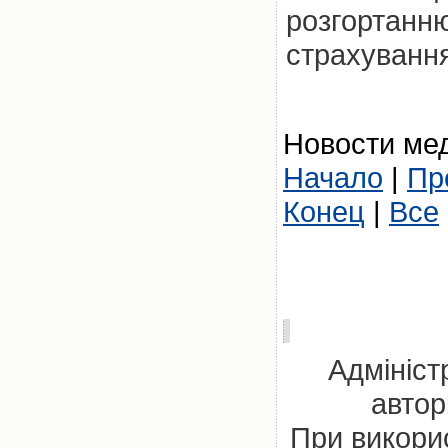
розгортанн
страхування
Новости мед
Начало
|
Пр
Конец
|
Все
Адмініст
автор
При викорис