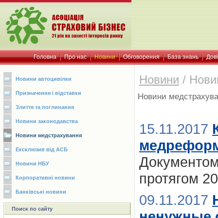
Головна
Про нас
Новини
Обговорення
База знань
Дов
Новини
/
Нови
Новини автоцивілки
Призначення і відставки
Новини медстрахув
Злиття та поглинання
Новини законодавства
15.11.2017
Новини медстрахування
медрефор
Ексклюзив від АСБ
Документом 
Новини НБУ
протягом 2
Корпоративні новини
Банківські новини
09.11.2017
Поиск по сайту
ненужные 