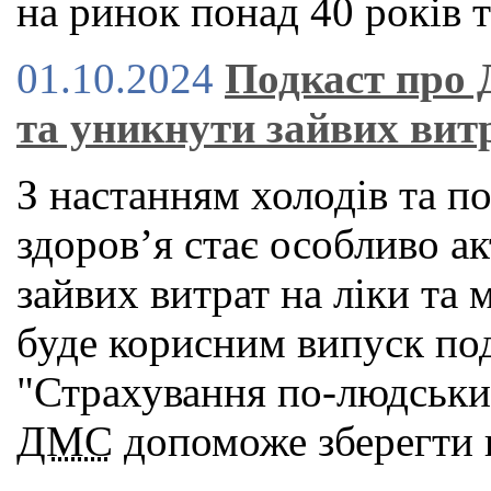
на ринок понад 40 років т
01.10.2024
Подкаст про 
та уникнути зайвих вит
З настанням холодів та п
здоров’я стає особливо а
зайвих витрат на ліки та 
буде корисним випуск под
"Страхування по-людськи"
ДМС
допоможе зберегти в