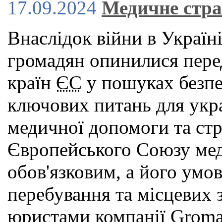
17.09.2024
Медичне стра
Внаслідок війни в Україн
громадян опинилися пере
країн
ЄС
у пошуках безпек
ключових питань для укра
медичної допомоги та стр
Європейського Союзу мед
обов'язковим, а його умов
перебування та місцевих з
юристами компанії Groma