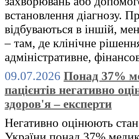
захворювань або допомог
встановлення діагнозу. П
відбуваються в іншій, ме
– там, де клінічне рішен
адміністративне, фінансов
09.07.2026
Понад 37% м
пацієнтів негативно оц
здоров'я – експерти
Негативно оцінюють стан
України понад 37% медикі