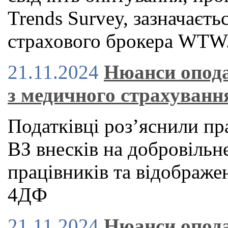
Trends Survey, зазначаєть
страхового брокера WTW
21.11.2024
Нюанси опода
з медичного страхуванн
Податківці роз’яснили п
ВЗ внесків на добровільн
працівників та відображе
4ДФ
21.11.2024
Нюанси опода