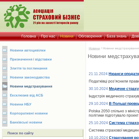
Головна
Про нас
Новини
Обговорення
База знань
Дов
Новини
/
Новини медстрахуванн
Новини автоцивілки
Новини медстрахув
Призначення і відставки
Злиття та поглинання
21.11.2024
Нюанси оподатк
Новини законодавства
Податківці роз’яснили пра
Новини медстрахування
30.10.2024
Медичне страхув
Ексклюзив від АСБ
Індустрія медичного страхув
29.10.2024
В Польші прово
Новини НБУ
Polska 2050 спільно з міні
Корпоративні новини
політики підготувало проект
Банківські новини
25.10.2024
Система страхов
Система страхової медицини 
Поиск по сайту
10.10.2024
Страхування ро