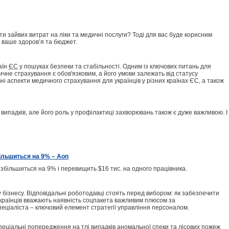
и зайвих витрат на ліки та медичні послуги? Тоді для вас буде корисним
ваше здоров’я та бюджет.
аїн
ЄС
у пошуках безпеки та стабільності. Одним із ключових питань для
чне страхування є обов'язковим, а його умови залежать від статусу
і аспекти медичного страхування для українців у різних країнах ЄС, а також
ипадків, але його роль у профілактиці захворювань також є дуже важливою. І
ільшиться на 9% – Aon
збільшиться на 9% і перевищить $16 тис. на одного працівника.
у бізнесу. Відповідальні роботодавці стоять перед вибором: як забезпечити
українців вважають наявність соцпакета важливим плюсом за
еціаліста – ключовий елемент стратегії управління персоналом.
спеціальні попередження на тлі випадків аномальної спеки та лісових пожеж