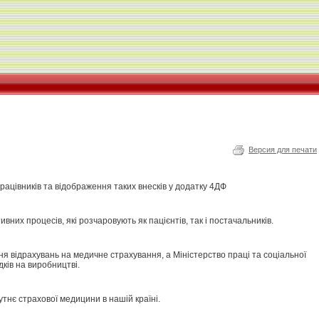
Версия для печати
рацівників та відображення таких внесків у додатку 4ДФ
них процесів, які розчаровують як пацієнтів, так і постачальників.
я відрахувань на медичне страхування, а Міністерство праці та соціальної
ків на виробництві.
утнє страхової медицини в нашій країні.