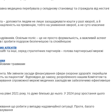
жавна медицина перебувала у складному становищі та страждала від нестачі
мета – допомогти людям не лише заощаджувати кошти у разі хвороб, а й
аціленість на превенцію, тобто на уникнення хвороб, а не суто класичне
рівників. Оскільки поліс – це не просто формальність, а важливий аспект
ів і зробити подорож безпечнішою та спокійнішою
их клієнтів
alth та інші, серед стратегічних партнерів – голова партнерської мережі
мами
бойовими травмами
нта. Ми змінили засади фінансування сфери охорони здоров'я: перейшли
уть за пацієнтом". Відповідно до закону, розробленого нашим Комітетом та
рмування спроможної мережі медичних закладів ми забезпечимо ефективніше
на рівні 2021 року, то дуже близько до нього. У 2024 році зростання цього
ювання що робити у випадку надзвичайної ситуації. Проте, багато
рахування