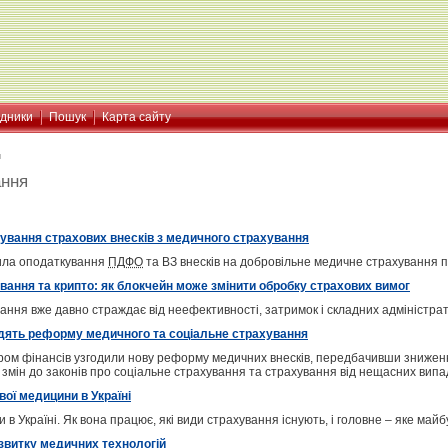
ідники
Пошук
Карта сайту
я
ання
ування страхових внесків з медичного страхування
вила оподаткування
ПДФО
та ВЗ внесків на добровільне медичне страхування п
ання та крипто: як блокчейн може змінити обробку страхових вимог
ання вже давно страждає від неефективності, затримок і складних адміністратив
дять реформу медичного та соціальне страхування
стром фінансів узгодили нову реформу медичних внесків, передбачивши зниженн
 змін до законів про соціальне страхування та страхування від нещасних випад
ої медицини в Україні
в Україні. Як вона працює, які види страхування існують, і головне – яке майб
звитку медичних технологій