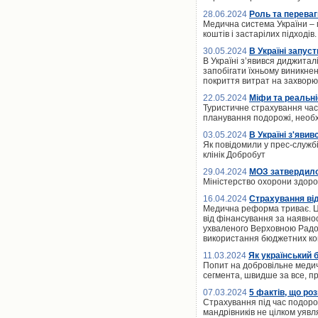
28.06.2024
Роль та переваг
Медична система України – 
коштів і застарілих підході
30.05.2024
В Україні запус
В Україні зʼявився диджитал
запобігати їхньому виникнен
покриття витрат на захвор
22.05.2024
Міфи та реальні
Туристичне страхування час
планування подорожі, необх
03.05.2024
В Україні з'яви
Як повідомили у прес-службі
клінік Добробут
29.04.2024
МОЗ затвердило 
Міністерство охорони здоро
16.04.2024
Страхування від
Медична реформа триває. Це
від фінансування за наявнос
ухваленого Верховною Радо
використання бюджетних ко
11.03.2024
Як український 
Попит на добровільне меди
сегмента, швидше за все, п
07.03.2024
5 фактів, що ро
Страхування під час подоро
мандрівників не цілком уяв