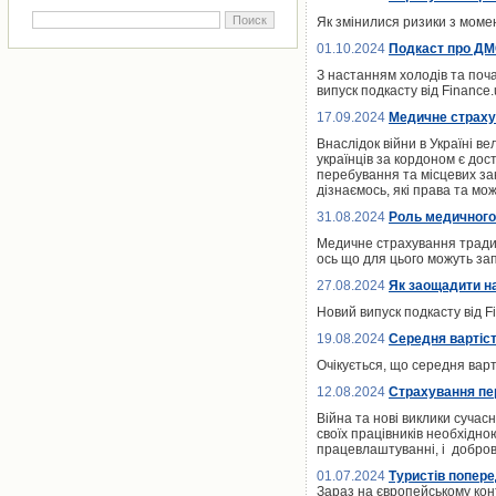
Як змінилися ризики з момен
01.10.2024
Подкаст про ДМС
З настанням холодів та поча
випуск подкасту від Finance
17.09.2024
Медичне страху
Внаслідок війни в Україні в
українців за кордоном є дос
перебування та місцевих зак
дізнаємось, які права та мо
31.08.2024
Роль медичного
Медичне страхування традиц
ось що для цього можуть зап
27.08.2024
Як заощадити н
Новий випуск подкасту від F
19.08.2024
Середня вартіст
Очікується, що середня вар
12.08.2024
Страхування пер
Війна та нові виклики сучас
своїх працівників необхідн
працевлаштуванні, і добров
01.07.2024
Туристів попер
Зараз на європейському конт