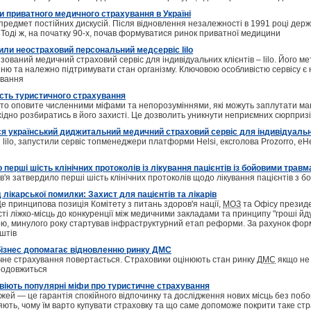
и приватного медичного страхування в Україні
предмет постійних дискусій. Після відновлення незалежності в 1991 році дер
в. Тоді ж, на початку 90-х, почав формуватися ринок приватної медицини
тили неостраховий персональний медсервіс lilo
ізований медичний страховий сервіс для індивідуальних клієнтів – lilo. Його 
ню та належно підтримувати стан організму. Ключовою особливістю сервісу є н
ювання
сть туристичного страхування
то оповите численними міфами та непорозуміннями, які можуть заплутати манд
ідно розбиратись в його захисті. Це дозволить уникнути неприємних сюрприз
вся український диджитальний медичний страховий сервіс для індивідуальн
 lilo, запустили сервіс топменеджери платформи Helsi, ексголова Prozorro, eHe
перші шість клінічних протоколів із лікування пацієнтів із бойовими трав
в'я затвердило перші шість клінічних протоколів щодо лікування пацієнтів з 
 лікарської помилки: Захист для пацієнтів та лікарів
 принципова позиція Комітету з питань здоров'я нації,
МОЗ
та Офісу президе
ті ліжко-місць до конкуренції між медичними закладами та принципу "гроші йд
ю, минулого року стартував інфраструктурний етап реформи. За рахунок фо
штів
бізнес допомагає відновленню ринку ДМС
чне страхування повертається. Страховики оцінюють стан ринку
ДМС
якщо не 
родовжиться
звіють популярні міфи про туристичне страхування
жей ― це гарантія спокійного відпочинку та дослідження нових місць без побо
ляють, чому їм варто купувати страховку та що саме допоможе покрити таке ст