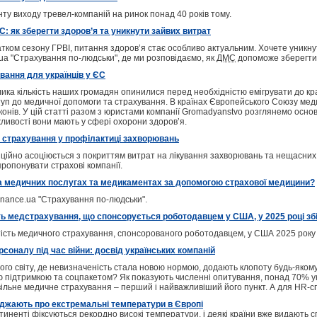
ту виходу тревел-компаній на ринок понад 40 років тому.
: як зберегти здоров’я та уникнути зайвих витрат
тком сезону ГРВІ, питання здоров’я стає особливо актуальним. Хочете уникнут
.ua "Страхування по-людськи", де ми розповідаємо, як
ДМС
допоможе зберегти 
вання для українців у ЄС
елика кількість наших громадян опинилися перед необхідністю емігрувати до кр
туп до медичної допомоги та страхування. В країнах Європейського Союзу меди
онів. У цій статті разом з юристами компанії Gromadyanstvo розглянемо основн
жливості вони мають у сфері охорони здоров’я.
 страхування у профілактиці захворювань
ійно асоціюється з покриттям витрат на лікування захворювань та нещасних в
ропонувати страхові компанії.
а медичних послугах та медикаментах за допомогою страхової медицини?
inance.ua "Страхування по-людськи".
ь медстрахування, що спонсорується роботодавцем у США, у 2025 році зб
тість медичного страхування, спонсорованого роботодавцем, у США 2025 року 
соналу під час війни: досвід українських компаній
ного світу, де невизначеність стала новою нормою, додають клопоту будь-яком
ою підтримкою та соцпакетом? Як показують численні опитування, понад 70% 
ільне медичне страхування – перший і найважливіший його пункт. А для HR-сп
еджають про екстремальні температури в Європі
иненті фіксуються рекордно високі температури, і деякі країни вже видають 