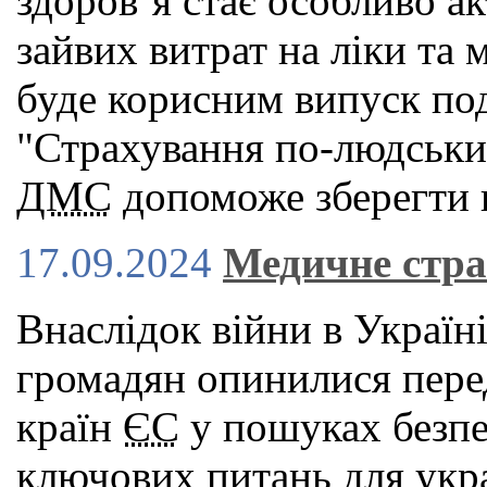
здоров’я стає особливо а
зайвих витрат на ліки та 
буде корисним випуск под
"Страхування по-людськи"
ДМС
допоможе зберегти в
17.09.2024
Медичне стра
Внаслідок війни в Україн
громадян опинилися пере
країн
ЄС
у пошуках безпек
ключових питань для укра