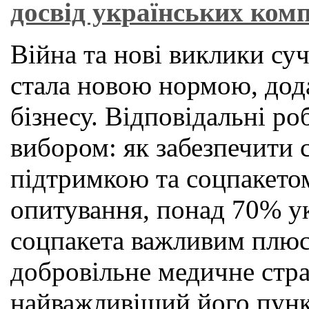
досвід українських ком
Війна та нові виклики суч
стала новою нормою, дод
бізнесу. Відповідальні ро
вибором: як забезпечити 
підтримкою та соцпакето
опитування, понад 70% ук
соцпакета важливим плюс
добровільне медичне стр
найважливіший його пункт