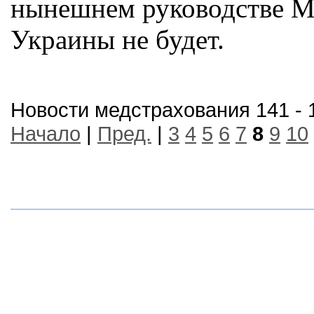
нынешнем руководстве М
Украины не будет.
Новости медстрахования 141 - 
Начало
|
Пред.
|
3
4
5
6
7
8
9
10