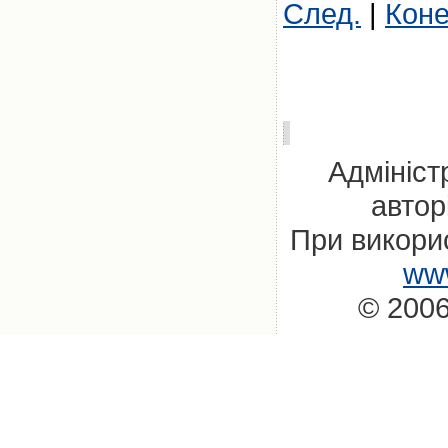
След.
|
Кон
Адмініст
автор
При викорис
www
© 2006