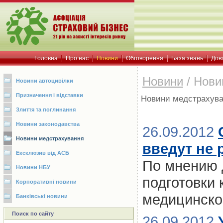
Головна
Про нас
Новини
Обговорення
База знань
Дов
Новини
/
Нови
Новини автоцивілки
Призначення і відставки
Новини медстрахув
Злиття та поглинання
Новини законодавства
26.09.2012
Новини медстрахування
введут не 
Ексклюзив від АСБ
По мнению д
Новини НБУ
подготовки
Корпоративні новини
медицинско
Банківські новини
Поиск по сайту
26.09.2012