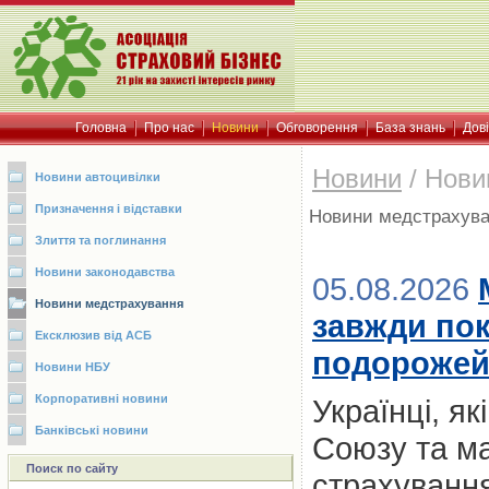
Головна
Про нас
Новини
Обговорення
База знань
Дов
Новини
/
Нови
Новини автоцивілки
Призначення і відставки
Новини медстрахув
Злиття та поглинання
Новини законодавства
05.08.2026
Новини медстрахування
завжди пок
Ексклюзив від АСБ
подорожей:
Новини НБУ
Корпоративні новини
Українці, я
Банківські новини
Союзу та м
Поиск по сайту
страхування