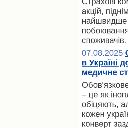
Страхові ко
акцій, підні
найшвидше з
побоювання
споживачів.
07.08.2025
в Україні 
медичне ст
Обов'язкове
– це як іноп
обіцяють, а
кожен украї
конверт заз