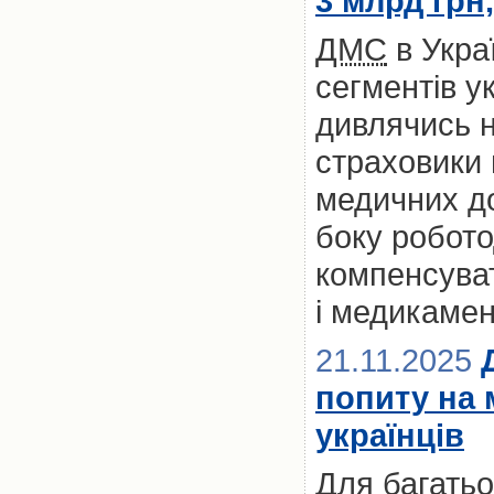
3 млрд грн
ДМС
в Укра
сегментів у
дивлячись на
страховики
медичних до
боку робото
компенсуват
і медикамен
21.11.2025
попиту на 
українців
Для багатьох