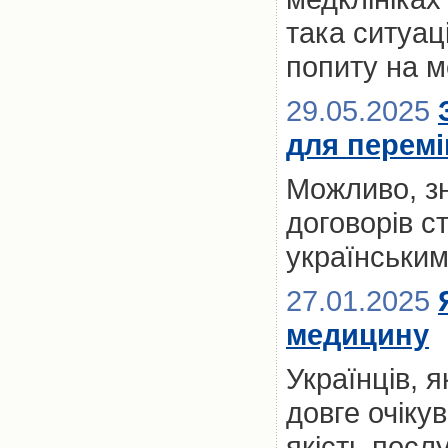
така ситуац
попиту на м
29.05.2025
для переміщ
Можливо, з
договорів с
українськи
27.01.2025
медицину
Українців, 
довге очікув
якість посл