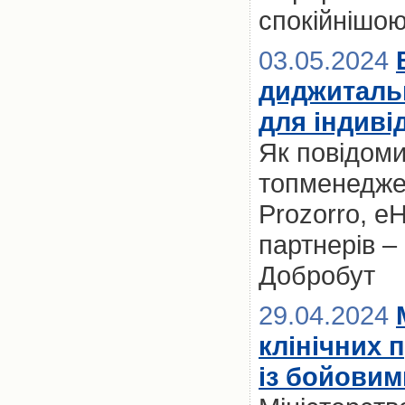
спокійнішо
03.05.2024
диджиталь
для індиві
Як повідоми
топменедже
Prozorro, eH
партнерів –
Добробут
29.04.2024
клінічних п
із бойови