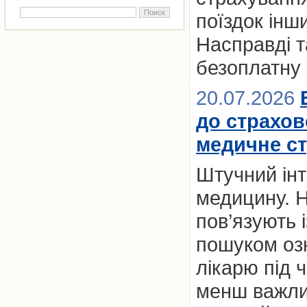
поїздок ін
Насправді т
безоплатну
20.07.2026
до страхов
медичне с
Штучний інт
медицину. Н
пов’язують 
пошуком оз
лікарю під 
менш важлив