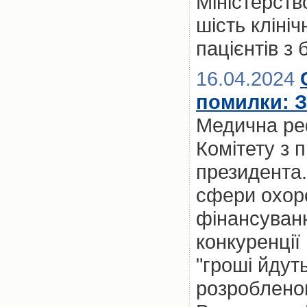
Міністерств
шість кліні
пацієнтів з
16.04.2024
помилки: З
Медична ре
Комітету з п
президента.
сфери охоро
фінансуванн
конкуренції
"гроші йдуть
розроблено