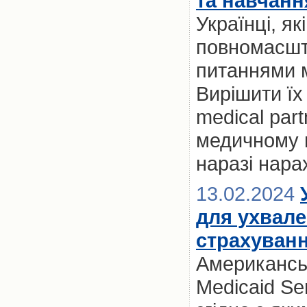
та навчанн
Українці, я
повномасшт
питаннями м
Вирішити їх
medical par
медичному к
наразі нара
13.02.2024
для ухвале
страхуван
Американськ
Medicaid Se