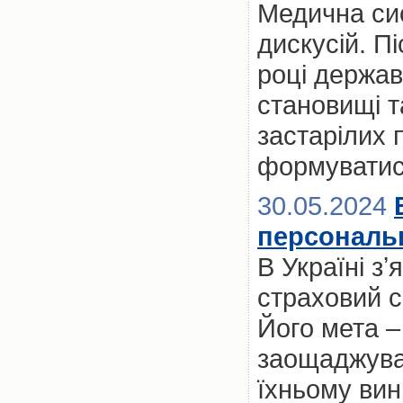
Медична сис
дискусій. П
році держа
становищі т
застарілих п
формуватис
30.05.2024
персональн
В Україні з
страховий се
Його мета 
заощаджуват
їхньому вин