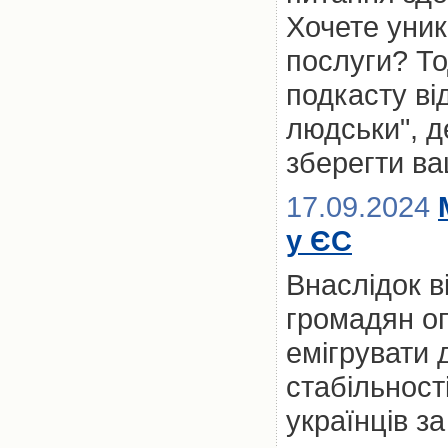
Хочете уник
послуги? То
подкасту ві
людськи", д
зберегти ва
17.09.2024
у ЄС
Внаслідок в
громадян о
емігрувати 
стабільност
українців з