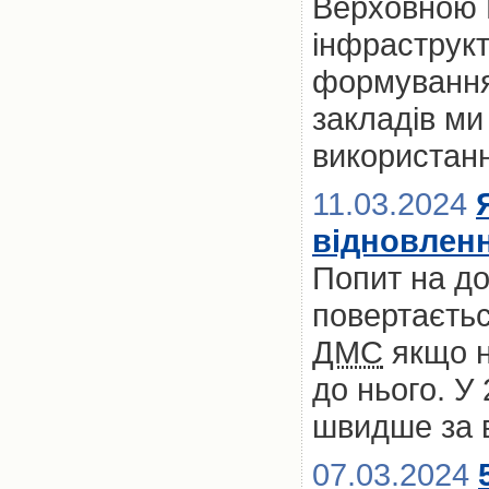
Верховною 
інфраструк
формування
закладів м
використан
11.03.2024
відновлен
Попит на д
повертаєтьс
ДМС
якщо не
до нього. У
швидше за 
07.03.2024