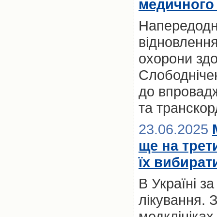
медичного 
Напередодні
відновлення
охорони здо
Слободнічен
до впровад
та транскор
23.06.2025
ще на трет
їх вибират
В Україні з
лікування. 
медклініках