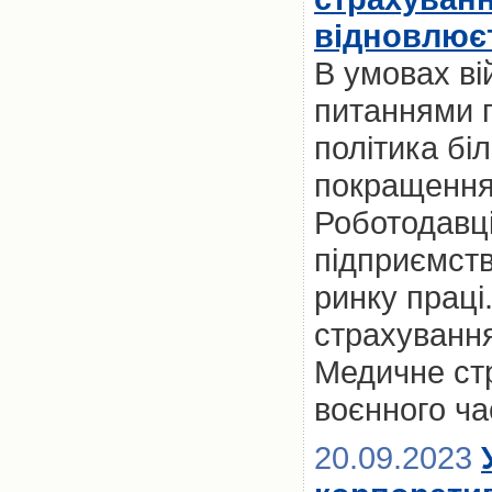
відновлює
В умовах ві
питаннями п
політика бі
покращення 
Роботодавці
підприємст
ринку праці
страхування
Медичне ст
воєнного ча
20.09.2023