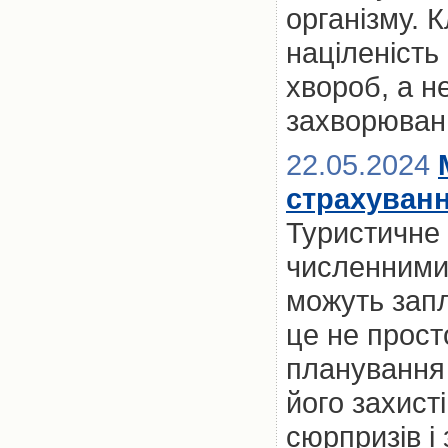
організму. 
націленість
хвороб, а н
захворюван
22.05.2024
страхуван
Туристичне 
численними 
можуть запл
це не прост
планування 
його захист
сюрпризів і