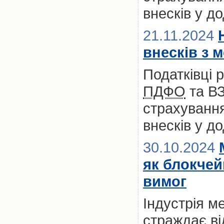
внесків у д
21.11.2024
внесків з 
Податківці 
ПДФО
та ВЗ
страхування
внесків у д
30.10.2024
як блокчей
вимог
Індустрія м
страждає ві