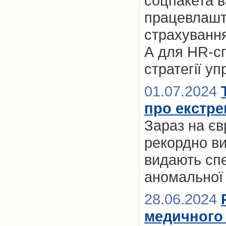
соцпакета 
працевлашт
страхування
А для HR-сп
стратегії у
01.07.2024
про екстре
Зараз на єв
рекордно ви
видають спе
аномальної 
28.06.2024
медичного 