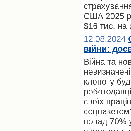
страхування
США 2025 р
$16 тис. на
12.08.2024
війни: дос
Війна та нов
невизначен
клопоту буд
роботодавці
своїх праці
соцпакетом?
понад 70% у