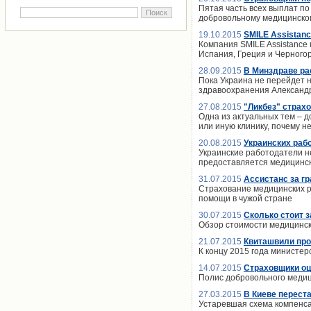
Пятая часть всех выплат п
добровольному медицинском
19.10.2015
SMILE Assistan
Компания SMILE Assistance 
Испания, Греция и Черного
28.09.2015
В Минздраве ра
Пока Украина не перейдет н
здравоохранения Александ
27.08.2015
"Ликбез" страхо
Одна из актуальных тем – 
или иную клинику, почему н
20.08.2015
Украинских раб
Украинские работодатели не
предоставляется медицинс
31.07.2015
Ассистанс за г
Страхование медицинских ра
помощи в чужой стране
30.07.2015
Сколько стоит з
Обзор стоимости медицинск
21.07.2015
Квиташвили про
К концу 2015 года министе
14.07.2015
Страховщики оц
Полис добровольного медиц
27.03.2015
В Киеве перест
Устаревшая схема компенса