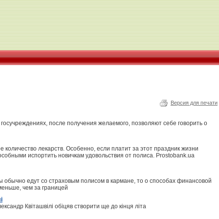
Версия для печати
 госучреждениях, после получения желаемого, позволяют себе говорить о
 количество лекарств. Особенно, если платит за этот праздник жизни
собными испортить новичкам удовольствия от полиса. Prostobank.ua
ы обычно едут со страховым полисом в кармане, то о способах финансовой
меньше, чем за границей
і
лександр Квіташвілі обіцяв створити ще до кінця літа