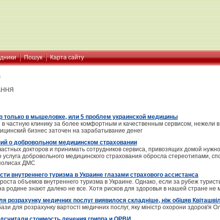
ідники
Пошук
Карта сайту
я
ання
 только в мышеловке, или 5 проблем украинской медицины
в частную клинику за более комфортным и качественным сервисом, нежели в
дицинский бизнес заточен на зарабатывание денег
ий о добровольном медицинском страховании
частных докторов и принимать сотрудников сервиса, привозящих домой нужное
 услуга добровольного медицинского страхования обросла стереотипами, спо
 полисах ДМС
сти внутреннего туризма в Украине глазами страхового ассистанса
оста объемов внутреннего туризма в Украине. Однако, если за рубеж турист
 родине знают далеко не все. Хотя рисков для здоровья в нашей стране не 
ля розрахунку медичних послуг виявилося складніше, ніж обіцяв Квіташвіл
 бази для розрахунку вартості медичних послуг, яку міністр охорони здоров'я О
дсчитали стоимость лечения гриппа и ОРВИ