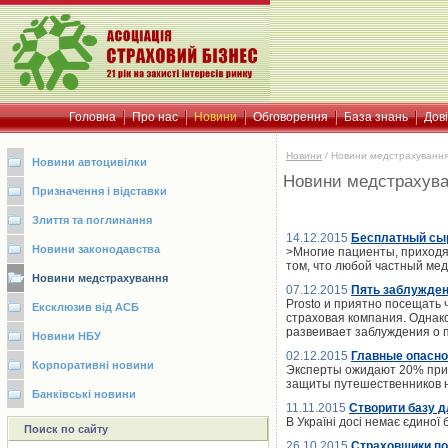
Головна
Про нас
Новини
Обговорення
База знань
Дов
Новини
/
Новини медстрахуванн
Новини автоцивілки
Новини медстрахув
Призначення і відставки
Злиття та поглинання
14.12.2015
Бесплатный сыр
Новини законодавства
>Многие пациенты, приходя 
том, что любой частный ме
Новини медстрахування
07.12.2015
Пять заблужден
Prosto и приятно посещать 
Ексклюзив від АСБ
страховая компания. Однако
развеивает заблуждения о
Новини НБУ
02.12.2015
Главные опасно
Корпоративні новини
Эксперты ожидают 20% прир
защиты путешественников на
Банківські новини
11.11.2015
Створити базу д
В Україні досі немає єдиної
Поиск по сайту
26.10.2015
Страховщики по