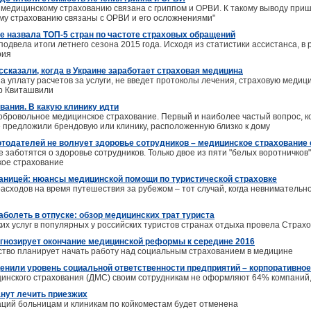
о медицинскому страхованию связана с гриппом и ОРВИ. К такому выводу пр
у страхованию связаны с ОРВИ и его осложнениями"
ce назвала ТОП-5 стран по частоте страховых обращений
подвела итоги летнего сезона 2015 года. Исходя из статистики ассистанса, 
рия
ссказали, когда в Украине заработает страховая медицина
а уплату расчетов за услуги, не введет протоколы лечения, страховую медиц
р Квиташвили
вания. В какую клинику идти
добровольное медицинское страхование. Первый и наиболее частый вопрос, к
е предложили брендовую или клинику, расположенную близко к дому
отодателей не волнует здоровье сотрудников – медицинское страхование 
 заботятся о здоровье сотрудников. Только двое из пяти "белых воротничков"
кое страхование
раницей: нюансы медицинской помощи по туристической страховке
сходов на время путешествия за рубежом – тот случай, когда невнимательно
аболеть в отпуске: обзор медицинских трат туриста
их услуг в популярных у российских туристов странах отдыха провела Страх
гнозирует окончание медицинской реформы к середине 2016
рство планирует начать работу над социальным страхованием в медицине
енили уровень социальной ответственности предприятий – корпоративно
инского страхования (ДМС) своим сотрудникам не оформляют 64% компаний, 
анут лечить приезжих
ций больницам и клиникам по койкоместам будет отменена