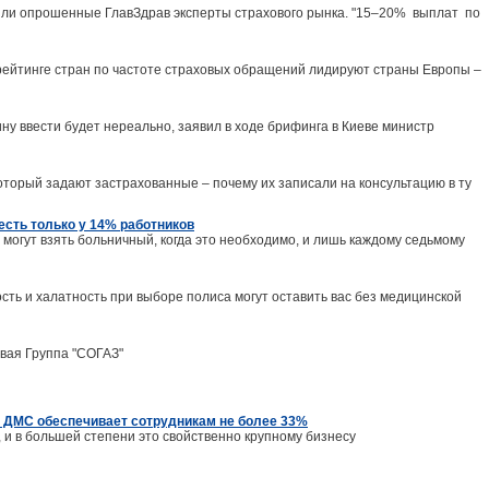
ишли опрошенные ГлавЗдрав эксперты страхового рынка. "15–20% выплат по
в рейтинге стран по частоте страховых обращений лидируют страны Европы –
ину ввести будет нереально, заявил в ходе брифинга в Киеве министр
оторый задают застрахованные – почему их записали на консультацию в ту
есть только у 14% работников
 могут взять больничный, когда это необходимо, и лишь каждому седьмому
сть и халатность при выборе полиса могут оставить вас без медицинской
овая Группа "СОГАЗ"
е ДМС обеспечивает сотрудникам не более 33%
и в большей степени это свойственно крупному бизнесу