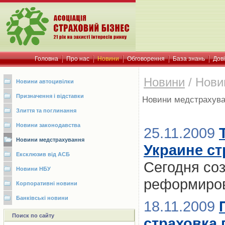
Головна
Про нас
Новини
Обговорення
База знань
Дов
Новини
/
Нови
Новини автоцивілки
Призначення і відставки
Новини медстрахув
Злиття та поглинання
Новини законодавства
25.11.2009
Новини медстрахування
Украине с
Ексклюзив від АСБ
Сегодня со
Новини НБУ
реформиров
Корпоративні новини
Банківські новини
18.11.2009
Поиск по сайту
страховка 