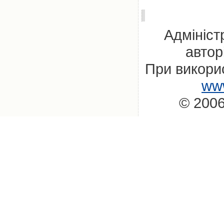
Адмініст
автор
При викорис
www
© 2006