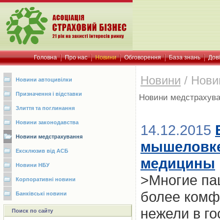
Головна
Про нас
Новини
Обговорення
База знань
Дов
Новини
/
Нови
Новини автоцивілки
Призначення і відставки
Новини медстрахув
Злиття та поглинання
Новини законодавства
14.12.2015
Новини медстрахування
мышеловке
Ексклюзив від АСБ
медицины
Новини НБУ
>Многие пац
Корпоративні новини
более комф
Банківські новини
нежели в г
Поиск по сайту