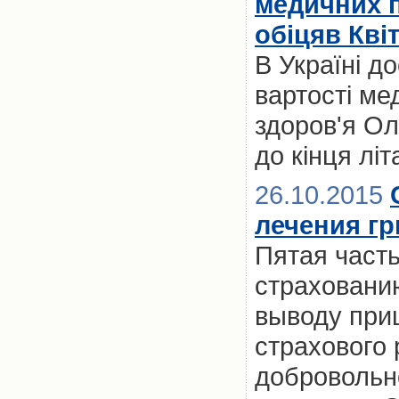
медичних п
обіцяв Кві
В Україні д
вартості ме
здоров'я Ол
до кінця літ
26.10.2015
лечения г
Пятая част
страховани
выводу при
страхового
добровольн