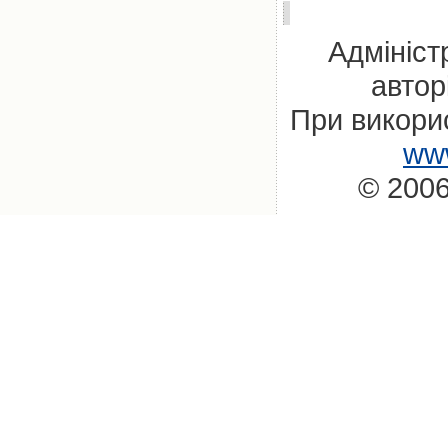
Адмініст
автор
При викорис
www
© 2006