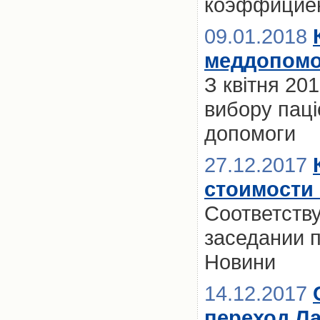
коэффициен
09.01.2018
меддопомог
З квітня 20
вибору паці
допомоги
27.12.2017
стоимости
Соответств
заседании п
Новини
14.12.2017
переход Ла