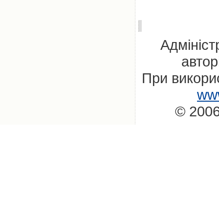
Адмініст
автор
При викорис
www
© 2006