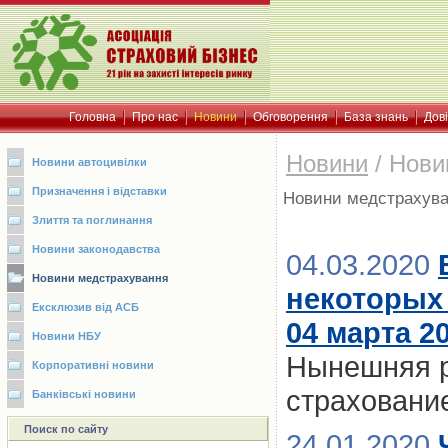
Головна
Про нас
Новини
Обговорення
База знань
Дов
Новини
/
Нови
Новини автоцивілки
Призначення і відставки
Новини медстрахув
Злиття та поглинання
Новини законодавства
04.03.2020
Новини медстрахування
некоторых 
Ексклюзив від АСБ
04 марта 2
Новини НБУ
Нынешняя р
Корпоративні новини
страховани
Банківські новини
Поиск по сайту
24.01.2020