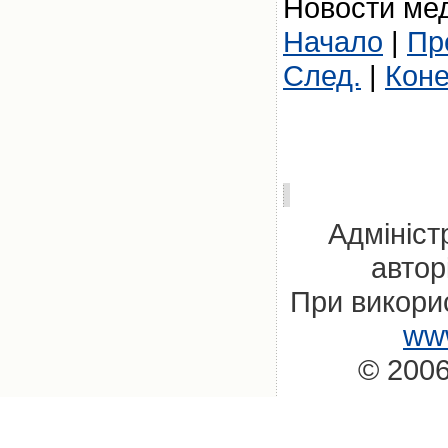
Новости мед
Начало
|
Пр
След.
|
Кон
Адмініст
автор
При викорис
www
© 2006