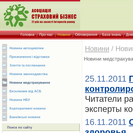
Головна
Про нас
Новини
Обговорення
База знань
Дов
Новини
/
Нови
Новини автоцивілки
Призначення і відставки
Новини медстрахув
Злиття та поглинання
Новини законодавства
25.11.2011
Новини медстрахування
контролир
Ексклюзив від АСБ
Читатели ра
Новини НБУ
эксперты к
Корпоративні новини
Банківські новини
16.11.2011
Поиск по сайту
здоровья