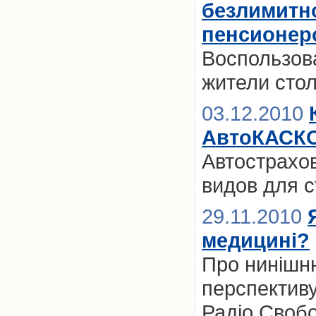
безлимитно
пенсионер
Воспользов
жители сто
03.12.2010
АвтоКАСК
Автострахо
видов для 
29.11.2010
медицині?
Про нинішню
перспективу 
Радіо Свобо