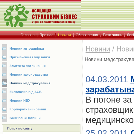
Головна
Про нас
Новини
Обговорення
База знань
Дов
Новини
/
Нови
Новини автоцивілки
Призначення і відставки
Новини медстрахув
Злиття та поглинання
Новини законодавства
04.03.2011
Новини медстрахування
зарабатыв
Ексклюзив від АСБ
В погоне за
Новини НБУ
страховщик
Корпоративні новини
медицинско
Банківські новини
Поиск по сайту
25.02.2011