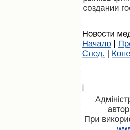
создании г
Новости мед
Начало
|
Пр
След.
|
Кон
Адмініст
автор
При викорис
www