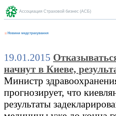
Ассоциация Страховой бизнес (АСБ)
Новини медстрахування
19.01.2015
Отказываться
начнут в Киеве, резуль
Министр здравоохранени
прогнозирует, что киевля
результаты задеклариров
медицины уже до конца г