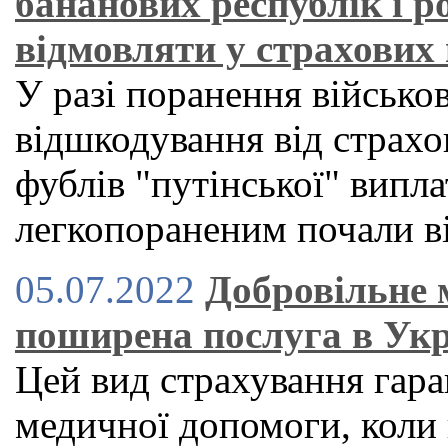
бананових республік і р
відмовляти у страхових
У разі поранення військо
відшкодування від страхо
фублів "путінської" випла
легкопораненим почали ві
05.07.2022
Добровільне 
поширена послуга в Укр
Цей вид страхування гар
медичної допомоги, коли 