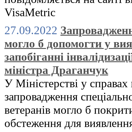
VisaMetric
27.09.2022
Запровадженн
могло б допомогти у ви
запобіганні інвалідизац
міністра Драганчук
У Міністерстві у справах
запровадження спеціальн
ветеранів могло б покрит
обстеження для виявлення