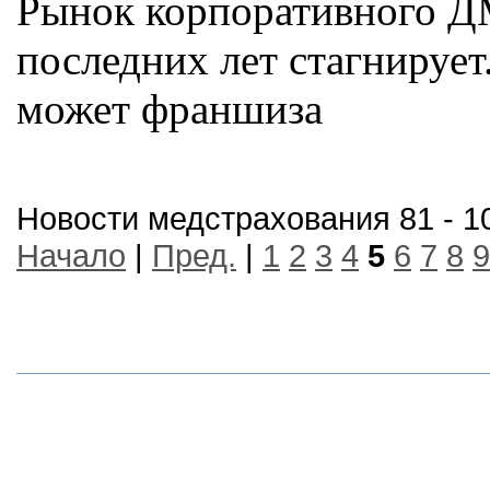
Рынок корпоративного Д
последних лет стагнирует
может франшиза
Новости медстрахования 81 - 1
Начало
|
Пред.
|
1
2
3
4
5
6
7
8
9