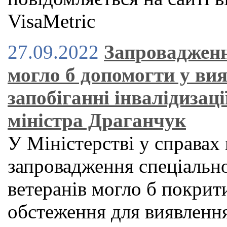
VisaMetric
27.09.2022
Запровадженн
могло б допомогти у ви
запобіганні інвалідизац
міністра Драганчук
У Міністерстві у справах
запровадження спеціальн
ветеранів могло б покрит
обстеження для виявлення