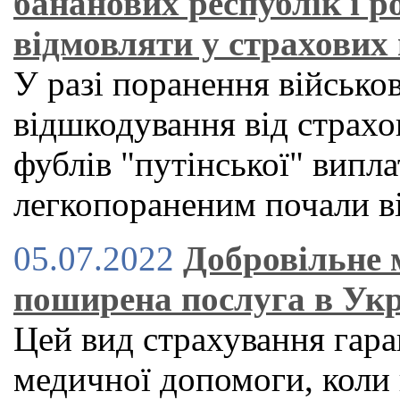
бананових республік і р
відмовляти у страхових
У разі поранення військо
відшкодування від страхо
фублів "путінської" випла
легкопораненим почали ві
05.07.2022
Добровільне 
поширена послуга в Укр
Цей вид страхування гар
медичної допомоги, коли 