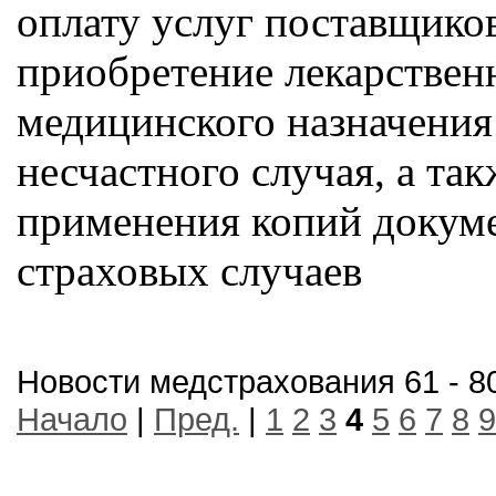
оплату услуг поставщиков
приобретение лекарствен
медицинского назначения 
несчастного случая, а та
применения копий докуме
страховых случаев
Новости медстрахования 61 - 80
Начало
|
Пред.
|
1
2
3
4
5
6
7
8
9