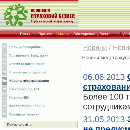
Головна
Про нас
Новини
Обговорення
База знань
Дов
Новини
/
Нови
Новини автоцивілки
Призначення і відставки
Новини медстрахув
Злиття та поглинання
Новини законодавства
06.06.2013
Новини медстрахування
страховани
Ексклюзив від АСБ
Более 100 
Новини НБУ
сотрудника
Корпоративні новини
Банківські новини
31.05.2013
Поиск по сайту
не предусм