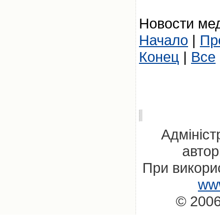
Новости мед
Начало
|
Пр
Конец
|
Все
Адмініст
автор
При викорис
www
© 2006