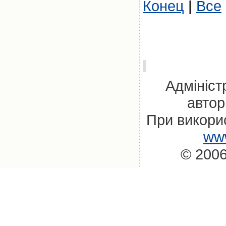
Конец
|
Все
Адмініст
автор
При викорис
www
© 2006