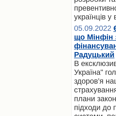
превентивно
українців у
05.09.2022
що Мінфін 
фінансува
Радуцький
В ексклюзив
Україна" го
здоров’я на
страхуванн
плани закон
підходи до 