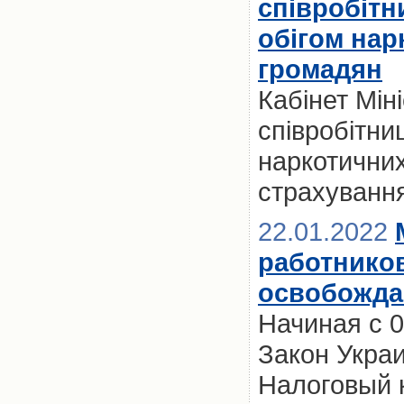
співробітн
обігом нар
громадян
Кабінет Мін
співробітни
наркотичних
страхуванн
22.01.2022
работников
освобождаю
Начиная с 0
Закон Укра
Налоговый 