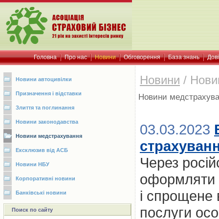
Головна
Про нас
Новини
Обговорення
База знань
Дов
Новини
/
Нови
Новини автоцивілки
Призначення і відставки
Новини медстрахув
Злиття та поглинання
Новини законодавства
03.03.2023
Новини медстрахування
страхуванн
Ексклюзив від АСБ
Через росій
Новини НБУ
оформляти у
Корпоративні новини
і спрощене 
Банківські новини
послуги осо
Поиск по сайту