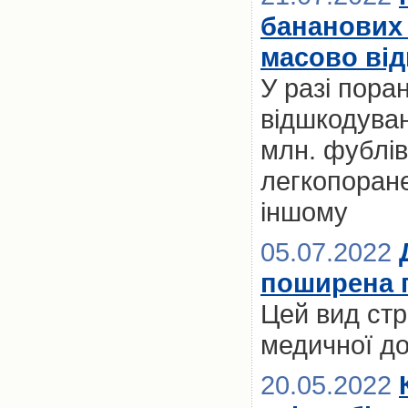
бананових 
масово від
У разі пора
відшкодуван
млн. фублів
легкопоране
іншому
05.07.2022
поширена п
Цей вид стр
медичної до
20.05.2022