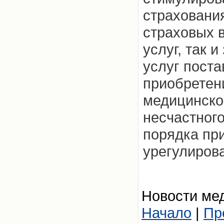
страховани
страховых 
услуг, так 
услуг поста
приобретен
медицинско
несчастного
порядка пр
урегулиров
Новости мед
Начало
|
Пр