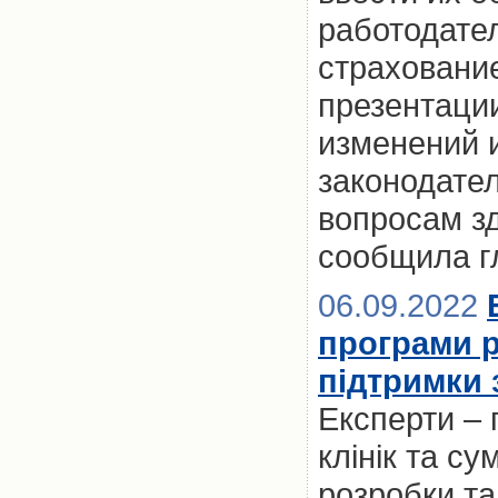
работодател
страхование
презентаци
изменений 
законодате
вопросам з
сообщила г
06.09.2022
програми р
підтримки 
Експерти – 
клінік та с
розробки та