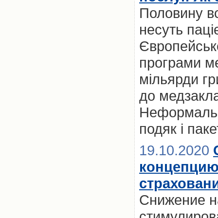
Половину вс
несуть паці
Європейськ
програми ме
мільярди гр
до медзакла
Неформально
подяк і паке
19.10.2020
концепцию
страхован
Снижение н
стимулиров