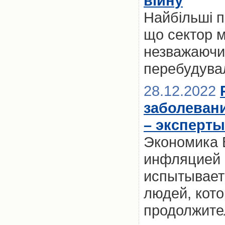
війну
Найбільші п
що сектор м
незважаючи 
перебудувал
28.12.2022
заболеван
– эксперты
Экономика 
инфляцией и
испытывает 
людей, кото
продолжите