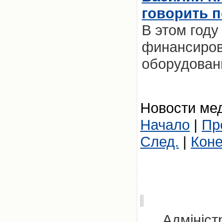
говорить п
В этом году
финансиров
оборудовани
Новости мед
Начало
|
Пр
След.
|
Кон
Адмініст