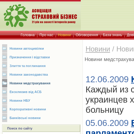
Головна
Про нас
Новини
Обговорення
База знань
Дов
Новини
/
Нови
Новини автоцивілки
Призначення і відставки
Новини медстрахув
Злиття та поглинання
Новини законодавства
12.06.2009
Новини медстрахування
Каждый из 
Ексклюзив від АСБ
украинцев х
Новини НБУ
больницу
Корпоративні новини
Банківські новини
05.06.2009
Поиск по сайту
парламент