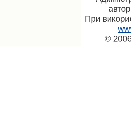
автор
При викорис
www
© 2006