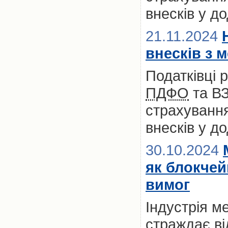
внесків у д
21.11.2024
внесків з 
Податківці 
ПДФО
та ВЗ
страхування
внесків у д
30.10.2024
як блокчей
вимог
Індустрія м
страждає ві