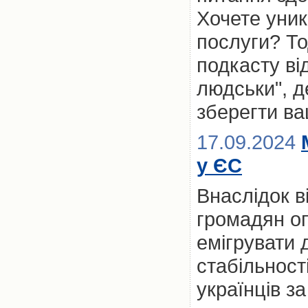
Хочете уник
послуги? То
подкасту ві
людськи", д
зберегти ва
17.09.2024
у ЄС
Внаслідок в
громадян о
емігрувати 
стабільност
українців з