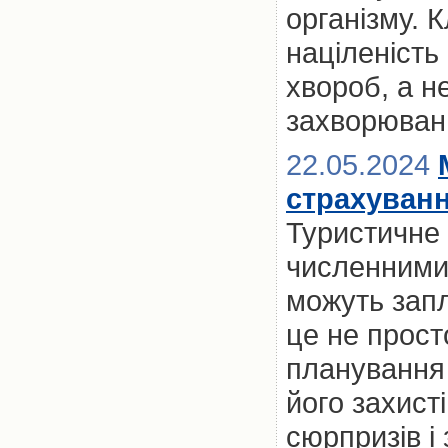
організму. 
націленість
хвороб, а н
захворюван
22.05.2024
страхуван
Туристичне 
численними 
можуть запл
це не прост
планування 
його захист
сюрпризів і