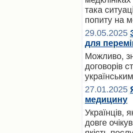
така ситуац
попиту на м
29.05.2025
для переміщ
Можливо, з
договорів с
українськи
27.01.2025
медицину
Українців, 
довге очікув
якість посл