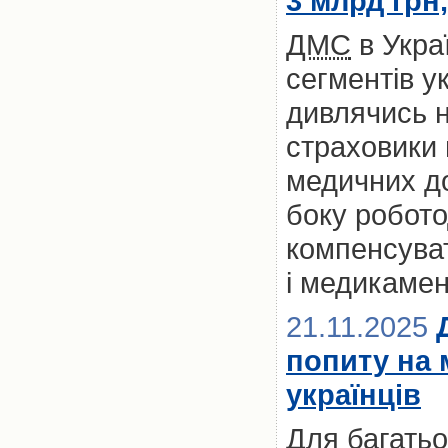
3 млрд грн
ДМС
в Укра
сегментів у
дивлячись на
страховики
медичних до
боку робото
компенсуват
і медикамен
21.11.2025
попиту на 
українців
Для багатьох