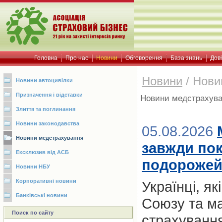
Головна
Про нас
Новини
Обговорення
База знань
Дов
Новини
/
Нови
Новини автоцивілки
Призначення і відставки
Новини медстрахув
Злиття та поглинання
Новини законодавства
05.08.2026
Новини медстрахування
завжди пок
Ексклюзив від АСБ
подорожей:
Новини НБУ
Корпоративні новини
Українці, я
Банківські новини
Союзу та м
Поиск по сайту
страхування