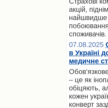
Страхові ко
акцій, підні
найшвидше з
побоювання
споживачів.
07.08.2025
в Україні 
медичне ст
Обов'язкове
– це як іноп
обіцяють, а
кожен украї
конверт заз