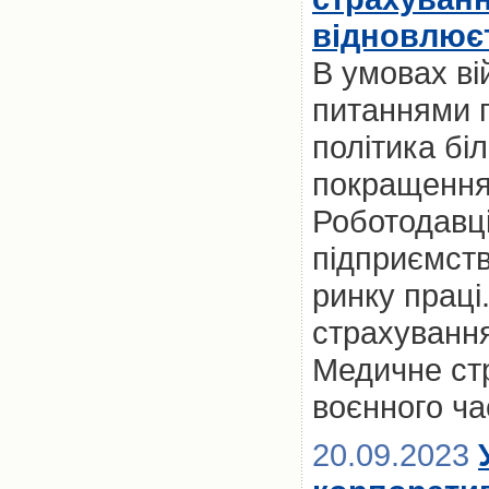
відновлює
В умовах ві
питаннями п
політика бі
покращення 
Роботодавці
підприємст
ринку праці
страхування
Медичне ст
воєнного ча
20.09.2023