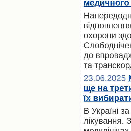
медичного 
Напередодні
відновлення
охорони здо
Слободнічен
до впровад
та транскор
23.06.2025
ще на трет
їх вибират
В Україні з
лікування. 
медклініках