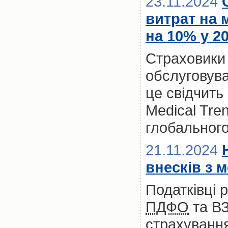
23.11.2024
витрат на 
на 10% у 2
Страховики
обслуговува
це свідчить
Medical Tre
глобальног
21.11.2024
внесків з 
Податківці 
ПДФО
та ВЗ
страхування