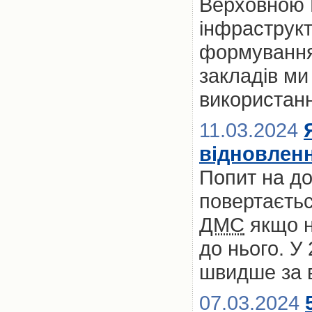
Верховною 
інфраструк
формування
закладів м
використан
11.03.2024
відновлен
Попит на д
повертаєтьс
ДМС
якщо не
до нього. У
швидше за 
07.03.2024