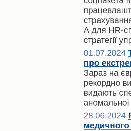
соцпакета 
працевлашт
страхування
А для HR-сп
стратегії у
01.07.2024
про екстре
Зараз на єв
рекордно ви
видають спе
аномальної 
28.06.2024
медичного 