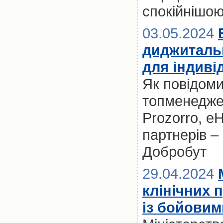
спокійнішо
03.05.2024
диджиталь
для індиві
Як повідоми
топменедже
Prozorro, eH
партнерів –
Добробут
29.04.2024
клінічних п
із бойови