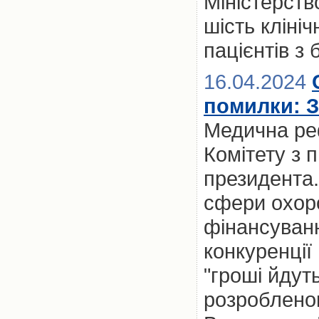
Міністерств
шість кліні
пацієнтів з
16.04.2024
помилки: З
Медична ре
Комітету з п
президента.
сфери охоро
фінансуванн
конкуренції
"гроші йдуть
розроблено