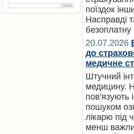
поїздок ін
Насправді т
безоплатну
20.07.2026
до страхов
медичне с
Штучний інт
медицину. Н
пов’язують 
пошуком оз
лікарю під 
менш важлив