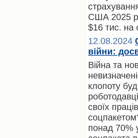
страхування
США 2025 р
$16 тис. на
12.08.2024
війни: дос
Війна та нов
невизначен
клопоту буд
роботодавці
своїх праці
соцпакетом?
понад 70% у