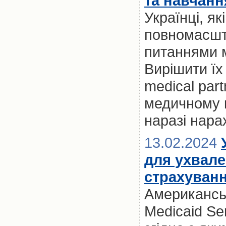
та навчанн
Українці, я
повномасшт
питаннями м
Вирішити їх
medical par
медичному к
наразі нара
13.02.2024
для ухвале
страхуван
Американськ
Medicaid Se