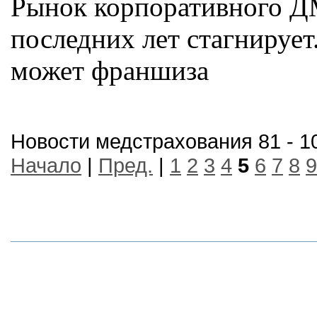
Рынок корпоративного Д
последних лет стагнирует
может франшиза
Новости медстрахования 81 - 1
Начало
|
Пред.
|
1
2
3
4
5
6
7
8
9