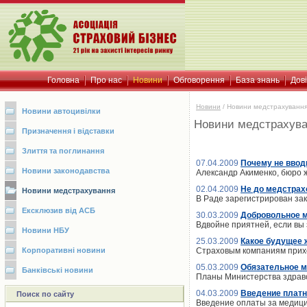
Головна
Про нас
Новини
Обговорення
База знань
Дов
Новини
/
Новини медстрахуванн
Новини автоцивілки
Новини медстрахув
Призначення і відставки
Злиття та поглинання
07.04.2009
Почему не ввод
Новини законодавства
Александр Акименко, бюро 
02.04.2009
Не до медстрах
Новини медстрахування
В Раде зарегистрирован за
Ексклюзив від АСБ
30.03.2009
Добровольное м
Вдвойне приятней, если вы 
Новини НБУ
25.03.2009
Какое будущее 
Корпоративні новини
Страховым компаниям прихо
05.03.2009
Обязательное м
Банківські новини
Планы Министерства здраво
04.03.2009
Введение платн
Поиск по сайту
Введение оплаты за медици