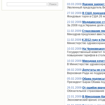
03.03.2009
Яценюк закроет
Уволенный председатель В
27.02.2009
В США подешев
Фондовые торги в США 26 я
22.02.2009
Медицинское стр
За 2008 год в Украине доля
11.02.2009
Страхование пр
Минздрав предложил ввести
11.02.2009
К 2012 году в У
Министерство здравоохране
10.02.2009
На Черновецког
Государственный комитет п
повышении тарифов в стол
10.02.2009
Минздрав хочет
В Министерстве здравоохра
06.02.2009
Депутаты не ст
Верховная Рада не поддер
05.02.2009
Обама подписал
Президент Барак Обама под
26.01.2009
От ошибок врач
Обязательное страхование 
22.01.2009
В Минздраве Кр
Экономический кризис отод