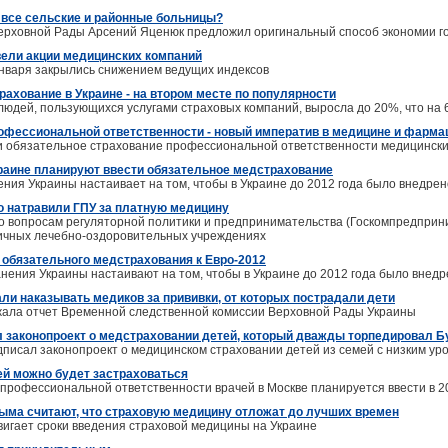
 все сельские и районные больницы?
ерховной Рады Арсений Яценюк предложил оригинальный способ экономии г
ели акции медицинских компаний
нваря закрылись снижением ведущих индексов
ахование в Украине - на втором месте по популярности
 людей, пользующихся услугами страховых компаний, выросла до 20%, что на 
офессиональной ответственности - новый императив в медицине и фарма
 обязательное страхование профессиональной ответственности медицински
краине планируют ввести обязательное медстрахование
ния Украины настаивает на том, чтобы в Украине до 2012 года было внедре
о натравили ГПУ за платную медицину
о вопросам регуляторной политики и предпринимательства (Госкомпредприни
ичных лечебно-оздоровительных учреждениях
 обязательного медстрахования к Евро-2012
нения Украины настаивают на том, чтобы в Украине до 2012 года было внед
али наказывать медиков за прививки, от которых пострадали дети
жала отчет Временной следственной комиссии Верховной Рады Украины
 законопроект о медстраховании детей, который дважды торпедировал 
писал законопроект о медицинском страховании детей из семей с низким ур
ей можно будет застраховаться
профессиональной ответственности врачей в Москве планируется ввести в 2
ыма считают, что страховую медицину отложат до лучших времен
вигает сроки введения страховой медицины на Украине