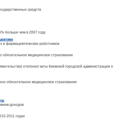
осударственных средств
6% больше чем в 2007 году
цевтике
х и фармацевтических работников
но обязательное медицинское страхование
мательства) отклонил акты Киевской городской администрации о
рено обязательное медицинское страхование
Буш
овнем доходов
010-2011 годах