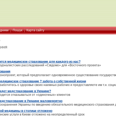
ідники
Пошук
Карта сайту
я
ання
ится медицинское страхование для каждого из нас?
журналистских расследований «Свiдомо» для «Восточного проекта»
ования
конопроект, который предполагает одновременное существование государст
едицинское страхование ? забота о собственной жизни
заботитесь о здоровье своих наемных рабочих и предоставляете им т.н. соц
ждет медстрахование в Украине?
дится отказываться от «одиночных» клиентов
едстрахование в Украине маловероятно
охранения Украины по введению обязательного медицинского страхования 
ой медицины в столице отложено
нские услуги в Киеве отложено на неопределенный срок