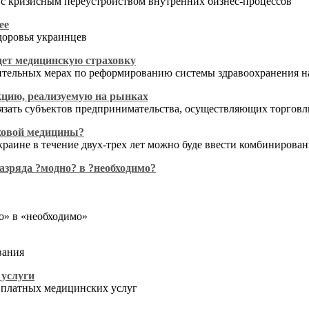
а с кризисным переустройством внутренних бизнес-процессов
ее
доровья украинцев
дет медицинскую страховку
тельных мерах по реформированию системы здравоохранения н
кцию, реализуемую на рынках
бязать субъектов предпринимательства, осуществляющих торгов
аховой медицины?
раине в течение двух-трех лет можно буде ввести комбинирова
разряда ?модно? в ?необходимо?
но» в «необходимо»
вания
 услуги
 платных медицинских услуг