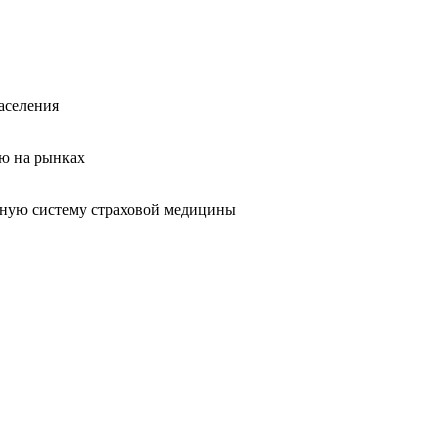
аселения
лю на рынках
нную систему страховой медицины