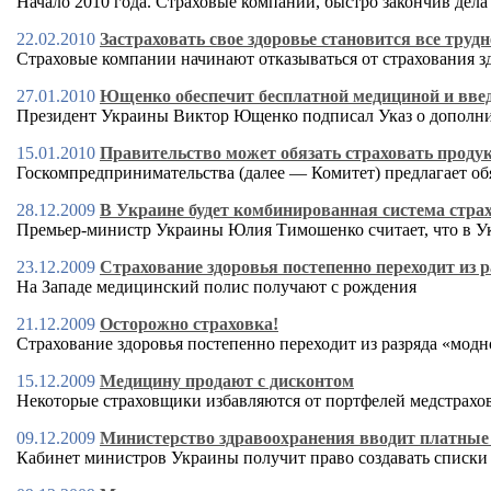
Начало 2010 года. Страховые компании, быстро закончив дел
22.02.2010
Застраховать свое здоровье становится все трудн
Страховые компании начинают отказываться от страхования з
27.01.2010
Ющенко обеспечит бесплатной медициной и вве
Президент Украины Виктор Ющенко подписал Указ о дополни
15.01.2010
Правительство может обязать страховать проду
Госкомпредпринимательства (далее — Комитет) предлагает о
28.12.2009
В Украине будет комбинированная система стр
Премьер-министр Украины Юлия Тимошенко считает, что в Ук
23.12.2009
Страхование здоровья постепенно переходит из 
На Западе медицинский полис получают с рождения
21.12.2009
Осторожно страховка!
Страхование здоровья постепенно переходит из разряда «мод
15.12.2009
Медицину продают с дисконтом
Некоторые страховщики избавляются от портфелей медстрахо
09.12.2009
Министерство здравоохранения вводит платные
Кабинет министров Украины получит право создавать списки