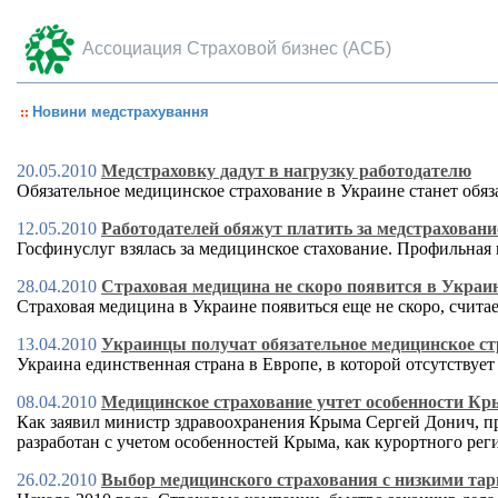
Ассоциация Страховой бизнес (АСБ)
Новини медстрахування
20.05.2010
Медстраховку дадут в нагрузку работодателю
Обязательное медицинское страхование в Украине станет обяз
12.05.2010
Работодателей обяжут платить за медстраховани
Госфинуслуг взялась за медицинское стахование. Профильная 
28.04.2010
Страховая медицина не скоро появится в Украи
Страховая медицина в Украине появиться еще не скоро, счит
13.04.2010
Украинцы получат обязательное медицинское ст
Украина единственная страна в Европе, в которой отсутствуе
08.04.2010
Медицинское страхование учтет особенности К
Как заявил министр здравоохранения Крыма Сергей Донич, пр
разработан с учетом особенностей Крыма, как курортного рег
26.02.2010
Выбор медицинского страхования с низкими та