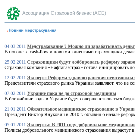
Ассоциация Страховой бизнес (АСБ)
Новини медстрахування
04.03.2011
Медстрахование ? Можно ли зарабатывать деньг
В погоне за cash-flow и новыми клиентами страховщики дела
25.02.2011
Страховщики будут лоббировать реформу здрав
Страховая компания «Нафтагазстрах» готова инициировать л
12.02.2011
Эксперт: Реформа здравоохранения невозможна 
Представители страхового рынка Украины заявляют, что не 
07.02.2011
Украине пока не до страховой медицины
В ближайшие годы в Украине будет совершенствоваться бюдже
21.01.2011
Обязательное медицинское страхование в Украине
Президент Виктор Янукович в 2010 г. объявил о начале рефо
05.01.2011
Эксперты: В 2011 году добровольное медицинско
Полисы добровольного медицинского страхования вырастут в