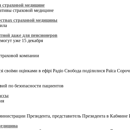
 страховой медицине
ативы страховой медицине
ествах страховой медицины
вила
атной даже для пенсионеров
могут уже 15 декабря
страховой компании
зі своїми оцінками в ефірі Радіо Свобода поділилися Раїса Сор
вий по безопасности пациентов
ассы
ия
министрации Президента, представитель Президента в Кабмине
 медицина