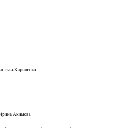
очинська-Кириленко
 Ирина Акимова