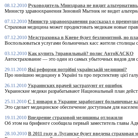
08.12.2010
Руководитель Минздрава не видит альтернативы
Министр здравоохранения Зиновий Мытник не видит альтерн
07.12.2010
Министр здравоохранения рассказал о преимущ
Страховая медицина может продиктовать медикам новые пра
07.12.2010
Медстраховка в Киеве будет безлимитной, но пл
Воспользоваться услугами больничных касс жители столицы с
03.12.2010
Как купить ?правильный? полис АвтоКАСКО
Автострахование — это один из самых убыточных видов для 
29.11.2010
Які реформи потрібні українській медицині?
Про нинішню медицину в Україні та про перспективу цієї галу
26.11.2010
Украинских врачей застрахуют от ошибок
Украинские медики разрабатывают Национальный план дейст
25.11.2010
С 1 января в Украине заработают больничные к
Это сделает медицинское обеспечение доступным для населен
19.11.2010
Внедрение страховой медицины отложили
Об этом на брифинге сообщила первый заместитель главы Ад
28.10.2010
В 2011 году в Луганске будет введена страховая