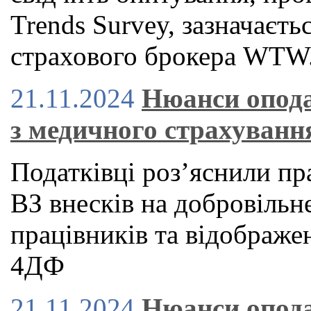
Trends Survey, зазначаєть
страхового брокера WTW
21.11.2024
Нюанси опода
з медичного страхуванн
Податківці роз’яснили п
ВЗ внесків на добровільн
працівників та відображе
4ДФ
21.11.2024
Нюанси опода