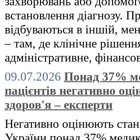
захворювань або допомог
встановлення діагнозу. П
відбуваються в іншій, ме
– там, де клінічне рішен
адміністративне, фінансов
09.07.2026
Понад 37% м
пацієнтів негативно оц
здоров'я – експерти
Негативно оцінюють стан
України понад 37% медикі