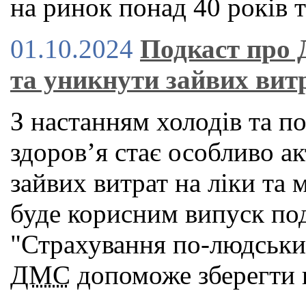
на ринок понад 40 років т
01.10.2024
Подкаст про 
та уникнути зайвих вит
З настанням холодів та п
здоров’я стає особливо а
зайвих витрат на ліки та 
буде корисним випуск под
"Страхування по-людськи"
ДМС
допоможе зберегти в