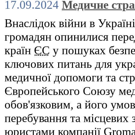
17.09.2024
Медичне стра
Внаслідок війни в Україн
громадян опинилися пере
країн
ЄС
у пошуках безпек
ключових питань для укра
медичної допомоги та стр
Європейського Союзу мед
обов'язковим, а його умов
перебування та місцевих з
юристами компанії Groma