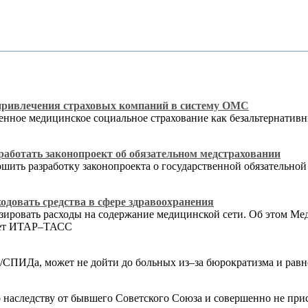
привлечения страховых компаний в систему ОМС
венное медицинское социальное страхование как безальтернати
работать законопроект об обязательном медстраховании
шить разработку законопроекта о государственной обязательной
одовать средства в сфере здравоохранения
ровать расходы на содержание медицинской сети. Об этом Медв
дает ИТАР–ТАСС
Ч/СПИДа, может не дойти до больных из–за бюрократизма и ра
по наследству от бывшего Советского Союза и совершенно не п