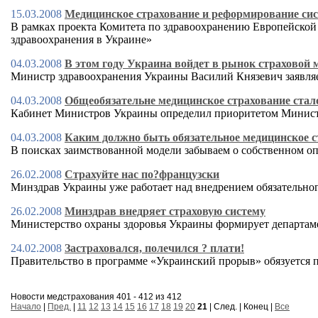
15.03.2008
Медицинское страхование и реформирование си
В рамках проекта Комитета по здравоохранению Европейской
здравоохранения в Украине»
04.03.2008
В этом году Украина войдет в рынок страховой
Министр здравоохранения Украины Василий Князевич заявляет
04.03.2008
Общеобязательне медицинское страхование стал
Кабинет Министров Украины определил приоритетом Министер
04.03.2008
Каким должно быть обязательное медицинское с
В поисках заимствованной модели забываем о собственном о
26.02.2008
Страхуйте нас по?французски
Минздрав Украины уже работает над внедрением обязательно
26.02.2008
Минздрав внедряет страховую систему
Министерство охраны здоровья Украины формирует департам
24.02.2008
Застраховался, полечился ? плати!
Правительство в программе «Украинский прорыв» обязуется 
Новости медстрахования 401 - 412 из 412
Начало
|
Пред.
|
11
12
13
14
15
16
17
18
19
20
21
| След. | Конец |
Все