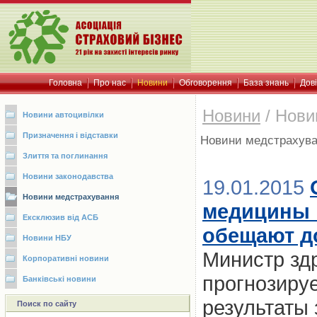
Головна
Про нас
Новини
Обговорення
База знань
Дов
Новини
/
Нови
Новини автоцивілки
Призначення і відставки
Новини медстрахув
Злиття та поглинання
Новини законодавства
19.01.2015
Новини медстрахування
медицины н
Ексклюзив від АСБ
обещают до
Новини НБУ
Министр зд
Корпоративні новини
прогнозируе
Банківські новини
результаты
Поиск по сайту