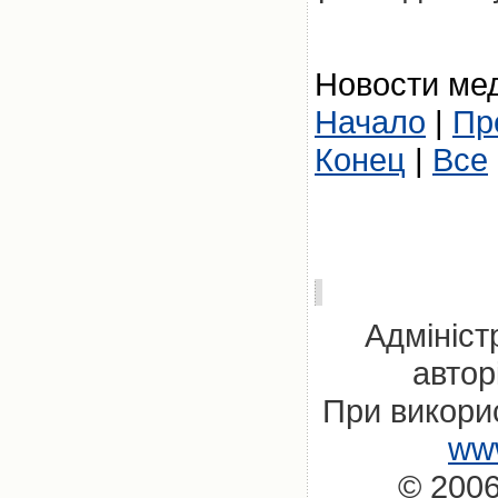
Новости мед
Начало
|
Пр
Конец
|
Все
Адмініст
автор
При викорис
www
© 2006