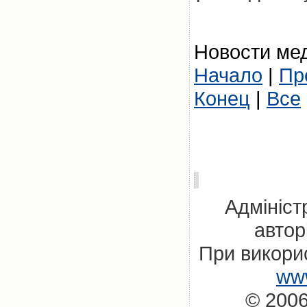
Новости мед
Начало
|
Пр
Конец
|
Все
Адмініст
автор
При викорис
www
© 2006