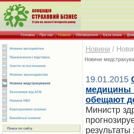
Головна
Про нас
Новини
Обговорення
База знань
Дов
Новини
/
Нови
Новини автоцивілки
Призначення і відставки
Новини медстрахув
Злиття та поглинання
Новини законодавства
19.01.2015
Новини медстрахування
медицины н
Ексклюзив від АСБ
обещают до
Новини НБУ
Министр зд
Корпоративні новини
прогнозируе
Банківські новини
результаты
Поиск по сайту