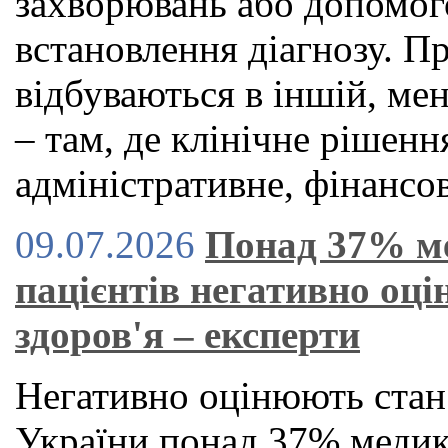
захворювань або допомог
встановлення діагнозу. П
відбуваються в іншій, ме
– там, де клінічне рішен
адміністративне, фінансов
09.07.2026
Понад 37% м
пацієнтів негативно оц
здоров'я – експерти
Негативно оцінюють стан
України понад 37% медикі