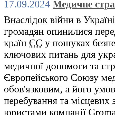
17.09.2024
Медичне стра
Внаслідок війни в Україн
громадян опинилися пере
країн
ЄС
у пошуках безпек
ключових питань для укра
медичної допомоги та стр
Європейського Союзу мед
обов'язковим, а його умов
перебування та місцевих з
юристами компанії Groma