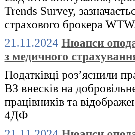
Trends Survey, зазначаєть
страхового брокера WTW
21.11.2024
Нюанси опода
з медичного страхуванн
Податківці роз’яснили п
ВЗ внесків на добровільн
працівників та відображе
4ДФ
21.11.2024
Нюанси опода