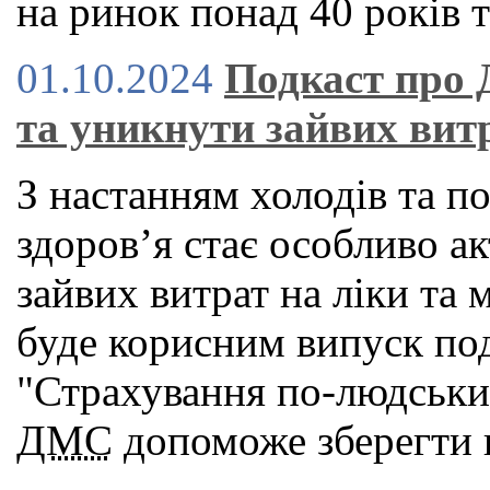
на ринок понад 40 років т
01.10.2024
Подкаст про 
та уникнути зайвих вит
З настанням холодів та п
здоров’я стає особливо а
зайвих витрат на ліки та 
буде корисним випуск под
"Страхування по-людськи"
ДМС
допоможе зберегти в