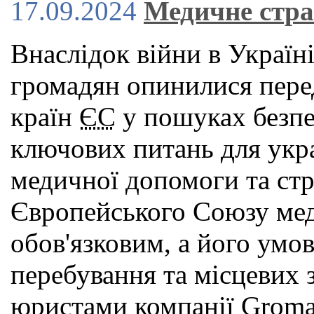
17.09.2024
Медичне стра
Внаслідок війни в Україн
громадян опинилися пере
країн
ЄС
у пошуках безпек
ключових питань для укра
медичної допомоги та стр
Європейського Союзу мед
обов'язковим, а його умов
перебування та місцевих з
юристами компанії Groma