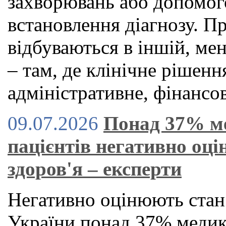
захворювань або допомог
встановлення діагнозу. П
відбуваються в іншій, ме
– там, де клінічне рішен
адміністративне, фінансов
09.07.2026
Понад 37% м
пацієнтів негативно оц
здоров'я – експерти
Негативно оцінюють стан
України понад 37% медикі