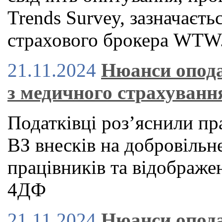
Trends Survey, зазначаєть
страхового брокера WTW
21.11.2024
Нюанси опода
з медичного страхуванн
Податківці роз’яснили п
ВЗ внесків на добровільн
працівників та відображе
4ДФ
21.11.2024
Нюанси опода