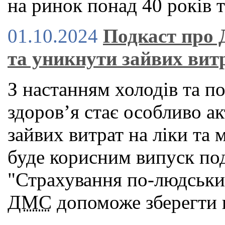
на ринок понад 40 років т
01.10.2024
Подкаст про 
та уникнути зайвих вит
З настанням холодів та п
здоров’я стає особливо а
зайвих витрат на ліки та 
буде корисним випуск под
"Страхування по-людськи"
ДМС
допоможе зберегти в