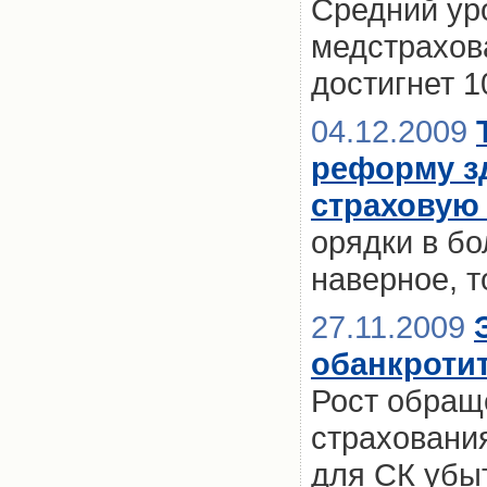
Средний ур
медстрахова
достигнет 
04.12.2009
реформу з
страховую
орядки в бо
наверное, 
27.11.2009
обанкроти
Рост обращ
страховани
для СК убы