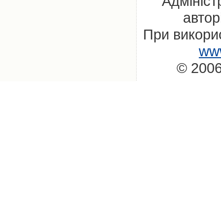
Адмініст
автор
При викорис
www
© 2006