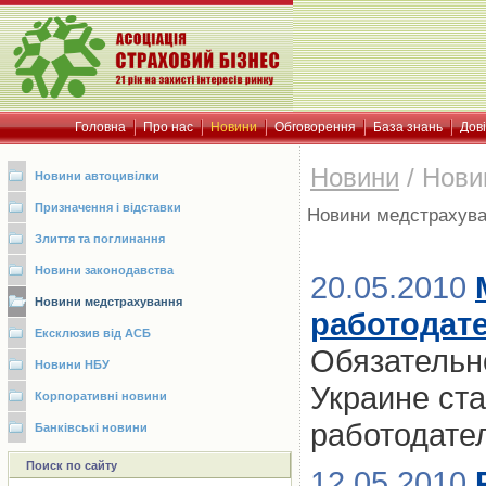
Головна
Про нас
Новини
Обговорення
База знань
Дов
Новини
/
Нови
Новини автоцивілки
Призначення і відставки
Новини медстрахув
Злиття та поглинання
Новини законодавства
20.05.2010
Новини медстрахування
работодат
Ексклюзив від АСБ
Обязательн
Новини НБУ
Украине ст
Корпоративні новини
работодате
Банківські новини
Поиск по сайту
12.05.2010