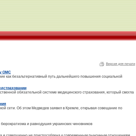
Версия для печати
му ОМС
ние как безальтернативный путь дальнейшего повышения социальной
медстраховании
рственной обязательной системе медицинского страхования, который смогла
ения
й сети. Об этом Медведев заявил в Кремле, открывая совещание по
 бюрократизма и равнодушия украинских чиновников
юза и совершенно не приспособлена к современным рыночным отношениям