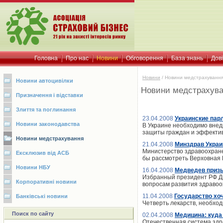
Головна
Про нас
Новини
Обговорення
База знань
Дов
Новини
/
Новини медстрахуванн
Новини автоцивілки
Новини медстрахув
Призначення і відставки
Злиття та поглинання
23.04.2008
Украинские пар
Новини законодавства
В Украине необходимо внед
защиты граждан и эффектив
Новини медстрахування
21.04.2008
Минздрав Украи
Министерство здравоохране
Ексклюзив від АСБ
бы рассмотреть Верховная
Новини НБУ
16.04.2008
Медведев призы
Избранный президент РФ Дм
Корпоративні новини
вопросам развития здраво
11.04.2008
Государство хо
Банківські новини
Четверть лекарств, необхо
Поиск по сайту
02.04.2008
Медицина: куда
Отечественная система здр