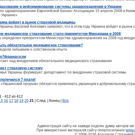
рахование и реформирование системы здравоохранения в Украине
 по здравоохранению Европейской Бизнес Ассоциации 15 апреля 2008 в Ки
 Украине»
раина войдет в рынок страховой медицины
краины Василий Князевич заявляет, что в этом году Украина войдет в рынок
е медицинское страхование стало приоритетом Минздрава в 2008
 определил приоритетом Министерства здравоохранения на 2008 год внедр
ыть обязательное медицинское страхование?
модели забываем о собственном опыте
по?французски
тает над внедрением обязательного медицинского страхования
яет страховую систему
овья Украины формирует департамент по внедрению страховой системы
 полечился ? плати!
 «Украинский прорыв» обязуется привлекать украинцев к добровольному стр
 - 412 из 412
15
16
17
18
19
20
21
| След. | Конец |
Все
Адміністрація сайту не завжди поділяє думку авторів чиї 
При використанні матеріалів сайту гіперпосилання
www.i
© 2006-2026 Асоціація Страховий 