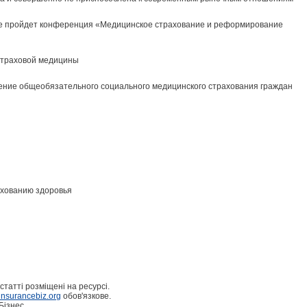
еве пройдет конференция «Медицинское страхование и реформирование
 страховой медицины
ение общеобязательного социального медицинского страхования граждан
ахованию здоровья
статті розміщені на ресурсі.
nsurancebiz.org
обов'язкове.
Бізнес