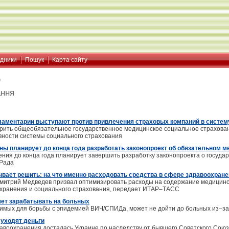
ідники
Пошук
Карта сайту
я
ання
ламентарии выступают против привлечения страховых компаний в систе
рить общеобязательное государственное медицинское социальное страхова
ности системы социального страхования
ны планирует до конца года разработать законопроект об обязательном 
ния до конца года планирует завершить разработку законопроекта о госуда
 Рада
вает решить: на что именно расходовать средства в сфере здравоохран
итрий Медведев призвал оптимизировать расходы на содержание медицинско
охранения и социального страхования, передает ИТАР–ТАСС
чет зарабатывать на больных
димых для борьбы с эпидемией ВИЧ/СПИДа, может не дойти до больных из–за
 уходят деньги
авоохранения досталась Украине по наследству от бывшего Советского Со