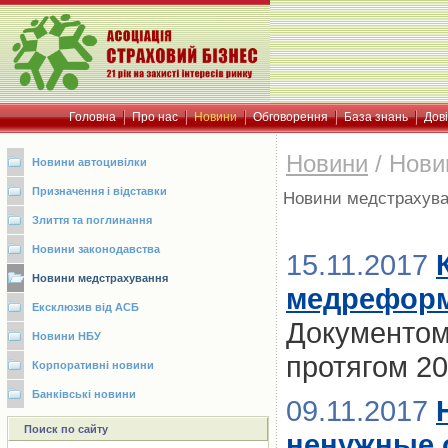
Головна
Про нас
Новини
Обговорення
База знань
Дов
Новини
/
Нови
Новини автоцивілки
Призначення і відставки
Новини медстрахув
Злиття та поглинання
Новини законодавства
15.11.2017
Новини медстрахування
медрефор
Ексклюзив від АСБ
Документом 
Новини НБУ
протягом 2
Корпоративні новини
Банківські новини
09.11.2017
Поиск по сайту
ненужные 