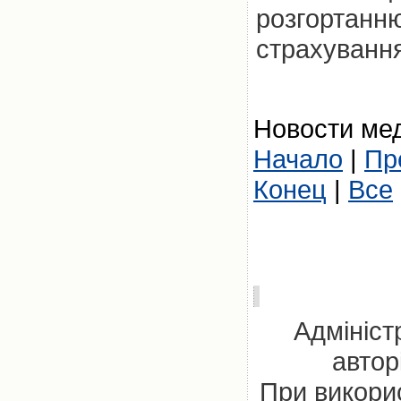
розгортанн
страхування
Новости мед
Начало
|
Пр
Конец
|
Все
Адмініст
автор
При викорис