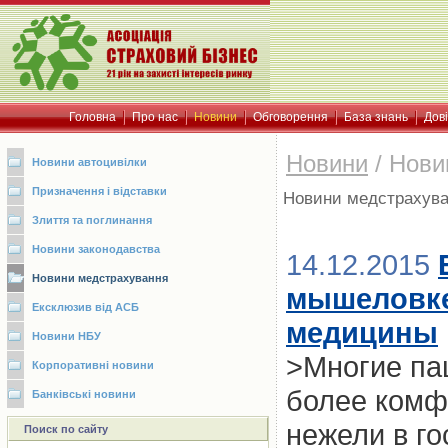
Головна
Про нас
Новини
Обговорення
База знань
Дов
Новини
/
Нови
Новини автоцивілки
Призначення і відставки
Новини медстрахув
Злиття та поглинання
Новини законодавства
14.12.2015
Новини медстрахування
мышеловке
Ексклюзив від АСБ
медицины
Новини НБУ
>Многие пац
Корпоративні новини
более комф
Банківські новини
нежели в г
Поиск по сайту