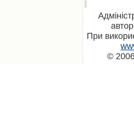
Адмініст
автор
При викорис
www
© 2006