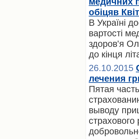
медичних п
обіцяв Кві
В Україні д
вартості ме
здоров'я Ол
до кінця літ
26.10.2015
лечения г
Пятая част
страховани
выводу при
страхового
добровольн