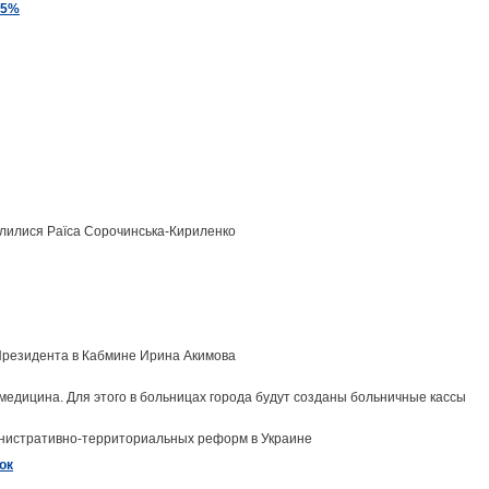
15%
оділилися Раїса Сорочинська-Кириленко
Президента в Кабмине Ирина Акимова
 медицина. Для этого в больницах города будут созданы больничные кассы
инистративно-территориальных реформ в Украине
ок