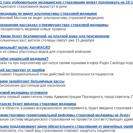
11 году добровольное медицинское страхование может подорожать на 10-
цинского страхования вырастут в цене
инздрава не видит альтернативы страховой медицине
Зиновий Мытник не видит альтернативы страховой медицине
охранения рассказал о преимуществах страховой медицины
 продиктовать медикам новые правила
 Киеве будет безлимитной, но платной даже для пенсионеров
больничных касс жители столицы смогут уже 15 декабря
авильный? полис АвтоКАСКО
н из самых убыточных видов для страховой компании
рібні українській медицині?
їні та про перспективу цієї галузі своїми оцінками в ефірі Радіо Свобода п
чей застрахуют от ошибок
тывают Национальный план действий по безопасности пациентов
краине заработают больничные кассы
обеспечение доступным для населения
ховой медицины отложили
ила первый заместитель главы Администрации Президента, представитель 
уганске будет введена страховая медицина
е и области, в рамках всеукраинского эксперимента, будет введена страховая
министративно-территориальной реформы страховой медицины не будет
льную систему медицинского страхования не провести соответствующих адм
рыма поддерживают идею обязательного страхования от врачебных ошиб
 пояснила, что такой вид страхования поможет защитить пациентов