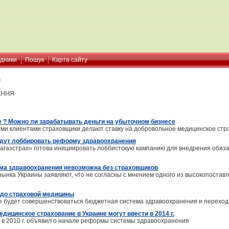
ідники
Пошук
Карта сайту
я
ання
 ? Можно ли зарабатывать деньги на убыточном бизнесе
выми клиентами страховщики делают ставку на добровольное медицинское ст
дут лоббировать реформу здравоохранения
газстрах» готова инициировать лоббистскую кампанию для внедрения обязат
ма здравоохранения невозможна без страховщиков
рынка Украины заявляют, что не согласны с мнением одного из высокопоста
е до страховой медицины
е будет совершенствоваться бюджетная система здравоохранения и переход
дицинское страхование в Украине могут ввести в 2014 г.
 в 2010 г. объявил о начале реформы системы здравоохранения