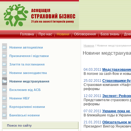
Головна
Про нас
Новини
Обговорення
База знань
Дов
Новини
/
Новини медстрахуванн
Новини автоцивілки
Новини медстрахув
Призначення і відставки
Злиття та поглинання
04.03.2011
Медстрахование
Новини законодавства
В погоне за cash-flow и но
25.02.2011
Страховщики бу
Новини медстрахування
Страховая компания «Нафта
реформы
Ексклюзив від АСБ
12.02.2011
Эксперт: Рефор
Новини НБУ
Представители страхового 
реформы
Корпоративні новини
07.02.2011
Украине пока н
В ближайшие годы в Украин
Банківські новини
21.01.2011
Обязательное ме
Поиск по сайту
Президент Виктор Янукович