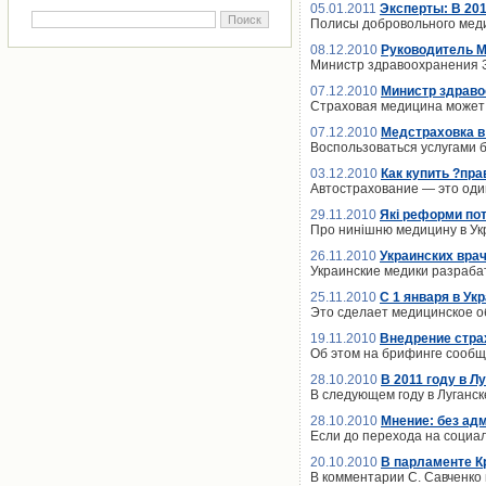
05.01.2011
Эксперты: В 20
Полисы добровольного меди
08.12.2010
Руководитель М
Министр здравоохранения 
07.12.2010
Министр здраво
Страховая медицина может
07.12.2010
Медстраховка в
Воспользоваться услугами 
03.12.2010
Как купить ?пр
Автострахование — это оди
29.11.2010
Які реформи пот
Про нинішню медицину в Укра
26.11.2010
Украинских вра
Украинские медики разраба
25.11.2010
С 1 января в У
Это сделает медицинское 
19.11.2010
Внедрение стра
Об этом на брифинге сообщ
28.10.2010
В 2011 году в Л
В следующем году в Луганск
28.10.2010
Мнение: без ад
Если до перехода на социа
20.10.2010
В парламенте К
В комментарии С. Савченко