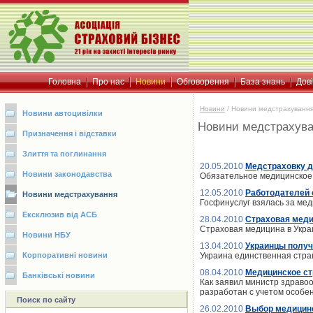
Головна
Про нас
Новини
Обговорення
База знань
Дов
Новини
/
Новини медстрахуванн
Новини автоцивілки
Новини медстрахув
Призначення і відставки
Злиття та поглинання
20.05.2010
Медстраховку д
Новини законодавства
Обязательное медицинское 
12.05.2010
Работодателей 
Новини медстрахування
Госфинуслуг взялась за ме
Ексклюзив від АСБ
28.04.2010
Страховая меди
Страховая медицина в Укра
Новини НБУ
13.04.2010
Украинцы получ
Корпоративні новини
Украина единственная стра
08.04.2010
Медицинское ст
Банківські новини
Как заявил министр здраво
разработан с учетом особен
Поиск по сайту
26.02.2010
Выбор медицинс