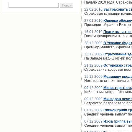
Начало 2010 года. Страхов
22.02.2010
Застраховать с
Страховые компании начина
27.01.2010
Ющенко обеспеч
Президент Украины Виктор
15.01.2010
Правительство 
Госкомпредпринимательства
28.12.2009
В Украине буде
Премьер-министр Украины Ю
23.12.2009
Страхование зд
На Западе медицинский пол
21.12.2009
Осторожно стра
Страхование здоровья пост
15.12.2009
Медицину прода
Некоторые страховщики из
09.12.2009
Министерство з
Кабинет министров Украины
09.12.2009
Минздрав лечит
Ведомство разработало пр
07.12.2009
Свиной грипп с
Средний уровень выплат по
07.12.2009
Из-за гриппа в
Средний уровень выплат по