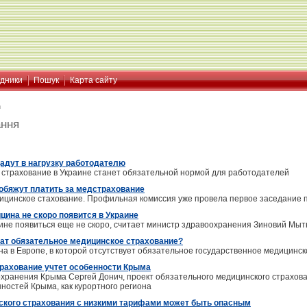
ідники
Пошук
Карта сайту
я
ання
адут в нагрузку работодателю
страхование в Украине станет обязательной нормой для работодателей
обяжут платить за медстрахование
дицинское стахование. Профильная комиссия уже провела первое заседание п
цина не скоро появится в Украине
ине появиться еще не скоро, считает министр здравоохранения Зиновий Мыт
ат обязательное медицинское страхование?
на в Европе, в которой отсутствует обязательное государственное медицинс
рахование учтет особенности Крыма
охранения Крыма Сергей Донич, проект обязательного медицинского страхова
ностей Крыма, как курортного региона
кого страхования с низкими тарифами может быть опасным