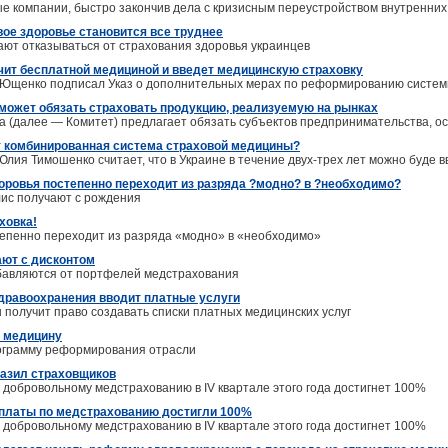
ые компании, быстро закончив дела с кризисным переустройством внутренних
вое здоровье становится все труднее
ют отказываться от страхования здоровья украинцев
ит бесплатной медициной и введет медицинскую страховку
 Ющенко подписал Указ о дополнительных мерах по реформированию систе
может обязать страховать продукцию, реализуемую на рынках
 (далее — Комитет) предлагает обязать субъектов предпринимательства, о
т комбинированная система страховой медицины?
лия Тимошенко считает, что в Украине в течение двух-трех лет можно буде
оровья постепенно переходит из разряда ?модно? в ?необходимо?
ис получают с рождения
ховка!
епенно переходит из разряда «модно» в «необходимо»
ют с дисконтом
бавляются от портфелей медстрахования
дравоохранения вводит платные услуги
 получит право создавать списки платных медицинских услуг
 медицину
ограмму реформирования отрасли
разил страховщиков
 добровольному медстрахованию в IV квартале этого года достигнет 100%
ыплаты по медстрахованию достигли 100%
 добровольному медстрахованию в IV квартале этого года достигнет 100%