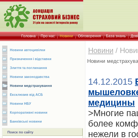
Головна
Про нас
Новини
Обговорення
База знань
Дов
Новини
/
Нови
Новини автоцивілки
Призначення і відставки
Новини медстрахув
Злиття та поглинання
Новини законодавства
14.12.2015
Новини медстрахування
мышеловке
Ексклюзив від АСБ
медицины
Новини НБУ
>Многие пац
Корпоративні новини
более комф
Банківські новини
нежели в г
Поиск по сайту