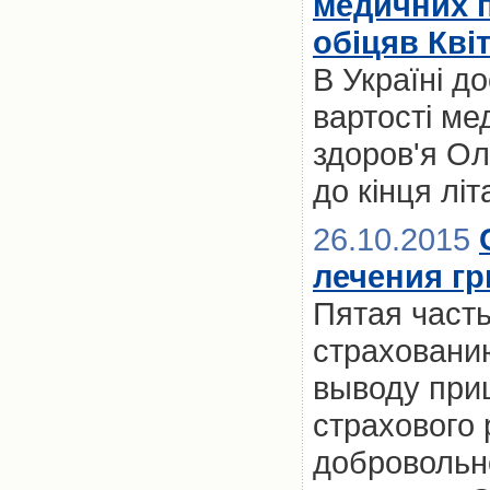
медичних п
обіцяв Кві
В Україні д
вартості ме
здоров'я Ол
до кінця літ
26.10.2015
лечения г
Пятая част
страховани
выводу при
страхового
добровольн