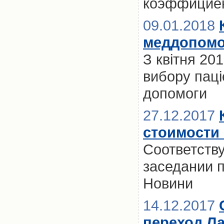
коэффициен
09.01.2018
меддопомог
З квітня 20
вибору паці
допомоги
27.12.2017
стоимости
Соответств
заседании п
Новини
14.12.2017
переход Ла