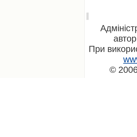
Адмініст
автор
При викорис
www
© 2006