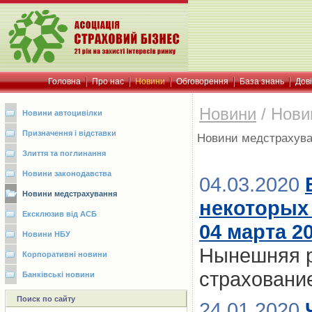
Головна
Про нас
Новини
Обговорення
База знань
Дов
Новини
/
Нови
Новини автоцивілки
Призначення і відставки
Новини медстрахув
Злиття та поглинання
Новини законодавства
04.03.2020
Новини медстрахування
некоторых 
Ексклюзив від АСБ
04 марта 2
Новини НБУ
Нынешняя р
Корпоративні новини
страховани
Банківські новини
Поиск по сайту
24.01.2020