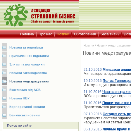
Головна
Про нас
Новини
Обговорення
База знань
Дов
Новини
/
Новини медстрахуванн
Новини автоцивілки
Новини медстрахув
Призначення і відставки
Злиття та поглинання
21.10.2016
Минздрав иници
Новини законодавства
Министерство здравоохран
19.10.2016
Полис Гиппокра
Новини медстрахування
И кому следует распоряжат
Ексклюзив від АСБ
11.10.2016
Частная страхо
ВОЗ не рекомендует страна
Новини НБУ
11.10.2016
Правительство 
Корпоративні новини
Правительство распростран
07.10.2016
Сегодня есть р
Банківські новини
Украинская система здравоо
нарушением 49 статьи Конс
Поиск по сайту
06.10.2016
Личные врачи и