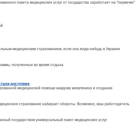
ованного пакета медицинских услуг от государства заработает на "первичке"
ой
ельным медицинским страхованием, если она когда-нибудь в Украине
травмы, полученные во время отдыха
стали доступнее
рованной медицинской помощи каждому киевлянину и создание
едицинское страхование набирает обороты. Возможно, ваш работодатель
ванный государством универсальный пакет медицинских услуг