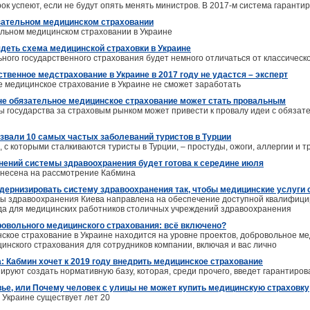
ок успеют, если не будут опять менять министров. В 2017-м система гарантир
зательном медицинском страховании
льном медицинском страховании в Украине
ядеть схема медицинской страховки в Украине
ного государственного страхования будет немного отличаться от классическ
твенное медстрахование в Украине в 2017 году не удастся – эксперт
е медицинское страхование в Украине не сможет заработать
не обязательное медицинское страхование может стать провальным
 государства за страховым рынком может привести к провалу идеи с обязат
звали 10 самых частых заболеваний туристов в Турции
с которыми сталкиваются туристы в Турции, – простуды, ожоги, аллергии и 
нений системы здравоохранения будет готова к середине июля
ынесена на рассмотрение Кабмина
одернизировать систему здравоохранения так, чтобы медицинские услуги 
ы здравоохранения Киева направлена на обеспечение доступной квалифици
да для медицинских работников столичных учреждений здравоохранения
овольного медицинского страхования: всё включено?
ское страхование в Украине находится на уровне проектов, добровольное м
инского страхования для сотрудников компании, включая и вас лично
: Кабмин хочет к 2019 году внедрить медицинское страхование
ируют создать нормативную базу, которая, среди прочего, введет гарантиро
вье, или Почему человек с улицы не может купить медицинскую страховку
 Украине существует лет 20