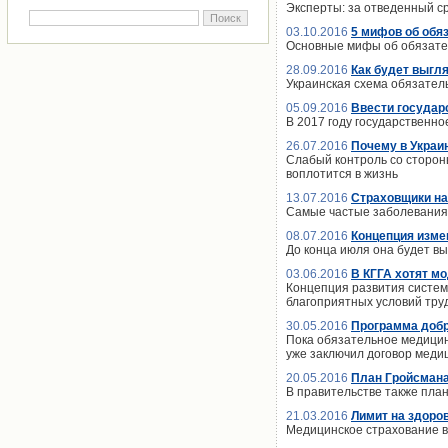
Эксперты: за отведенный ср
03.10.2016
5 мифов об обя
Основные мифы об обязате
28.09.2016
Как будет выгл
Украинская схема обязатель
05.09.2016
Ввести государс
В 2017 году государственно
26.07.2016
Почему в Украи
Слабый контроль со стороны
воплотится в жизнь
13.07.2016
Страховщики на
Самые частые заболевания, 
08.07.2016
Концепция изме
До конца июля она будет в
03.06.2016
В КГГА хотят м
Концепция развития систем
благоприятных условий тру
30.05.2016
Программа добр
Пока обязательное медицин
уже заключил договор медиц
20.05.2016
План Гройсмана
В правительстве также план
21.03.2016
Лимит на здоро
Медицинское страхование в