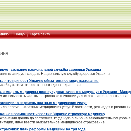
ідники
Пошук
Карта сайту
я
ання
ирует создание национальной службы здоровья Украины
ения планирует создать Национальную службу здоровья Украины
та: что принесет Украине обязательное медстрахование
ься бюджетом отечественного здравоохранения
вая модель медицины резко ухудшит качество медуслуг в Украине - Минз
м использовать частные страховые компании для страхования гарантированн
расширило перечень платных медицинских услуг
ило перечень платных медицинских услуг. В частности, речь идет о различн
еальная возможность ввести в Украине страховую медицину
хранения дошла до состояния, когда нужно либо на законодательном уровне 
титуции, либо ввести обязательное медицинское страхование
 страховки: план реформы медицины на три года