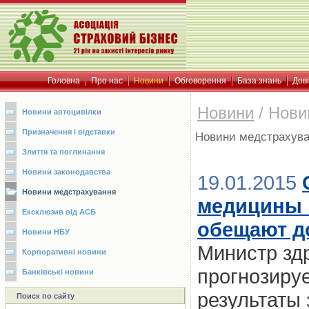
Головна
Про нас
Новини
Обговорення
База знань
Дов
Новини
/
Нови
Новини автоцивілки
Призначення і відставки
Новини медстрахув
Злиття та поглинання
Новини законодавства
19.01.2015
Новини медстрахування
медицины н
Ексклюзив від АСБ
обещают до
Новини НБУ
Министр зд
Корпоративні новини
прогнозируе
Банківські новини
результаты
Поиск по сайту