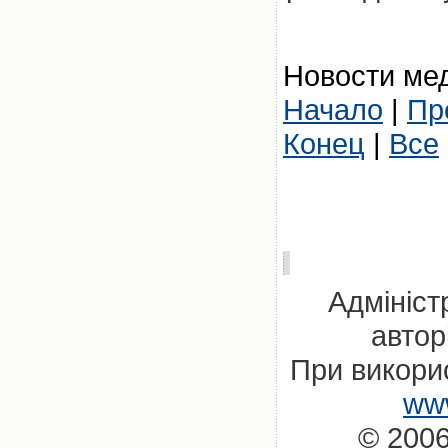
Новости мед
Начало
|
Пр
Конец
|
Все
Адмініст
автор
При викорис
www
© 2006