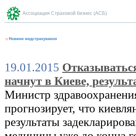
Ассоциация Страховой бизнес (АСБ)
Новини медстрахування
19.01.2015
Отказываться
начнут в Киеве, резуль
Министр здравоохранени
прогнозирует, что киевля
результаты задеклариров
медицины уже до конца г