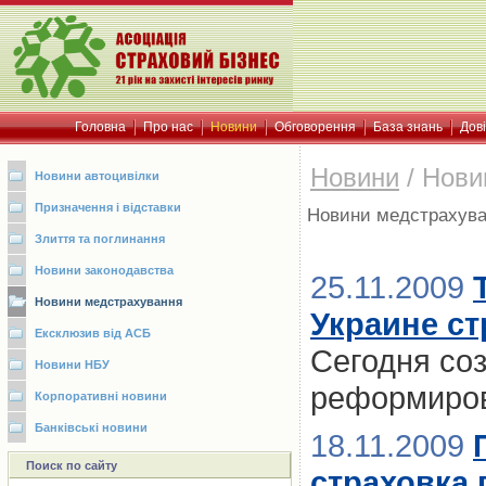
Головна
Про нас
Новини
Обговорення
База знань
Дов
Новини
/
Нови
Новини автоцивілки
Призначення і відставки
Новини медстрахув
Злиття та поглинання
Новини законодавства
25.11.2009
Новини медстрахування
Украине с
Ексклюзив від АСБ
Сегодня со
Новини НБУ
реформиров
Корпоративні новини
Банківські новини
18.11.2009
Поиск по сайту
страховка 