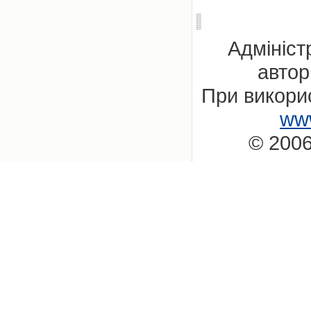
Адмініст
автор
При викорис
www
© 2006