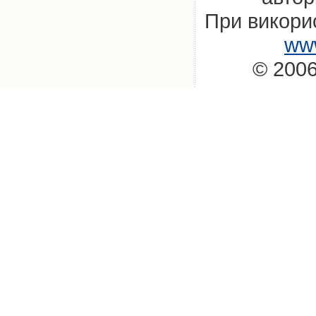
При викорис
www
© 2006