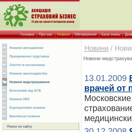
Головна
Про нас
Новини
Обговорення
База знань
Дов
Новини
/
Нови
Новини автоцивілки
Призначення і відставки
Новини медстрахув
Злиття та поглинання
Новини законодавства
13.01.2009
Новини медстрахування
врачей от
Ексклюзив від АСБ
Московские
Новини НБУ
страховани
Корпоративні новини
медицински
Банківські новини
Поиск по сайту
30.12.2008