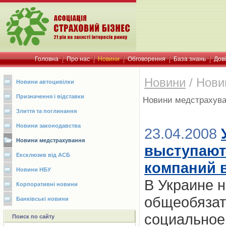
Головна
Про нас
Новини
Обговорення
База знань
Дов
Новини
/
Нови
Новини автоцивілки
Призначення і відставки
Новини медстрахув
Злиття та поглинання
Новини законодавства
23.04.2008
Новини медстрахування
выступают
Ексклюзив від АСБ
компаний 
Новини НБУ
В Украине 
Корпоративні новини
общеобязат
Банківські новини
социальное
Поиск по сайту