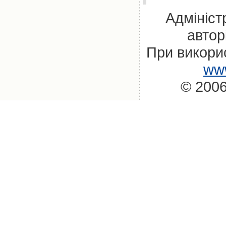
Адмініст
автор
При викорис
www
© 2006