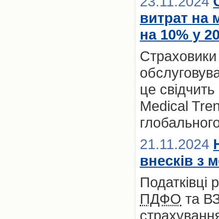
23.11.2024
витрат на 
на 10% у 2
Страховики
обслуговува
це свідчить
Medical Tre
глобальног
21.11.2024
внесків з 
Податківці 
ПДФО
та ВЗ
страхування