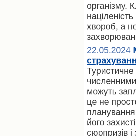
організму. 
націленість
хвороб, а н
захворюван
22.05.2024
страхуван
Туристичне 
численними 
можуть запл
це не прост
планування 
його захист
сюрпризів і