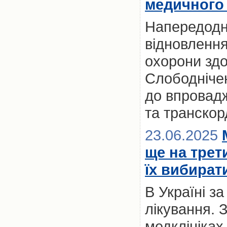
медичного 
Напередодні
відновлення
охорони здо
Слободнічен
до впровад
та транскор
23.06.2025
ще на трет
їх вибират
В Україні з
лікування. 
медклініках