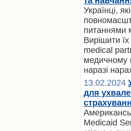
та навчанн
Українці, я
повномасшт
питаннями м
Вирішити їх
medical par
медичному к
наразі нара
13.02.2024
для ухвале
страхуван
Американськ
Medicaid Se