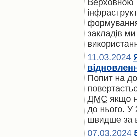
Верховною 
інфраструк
формування
закладів м
використан
11.03.2024
відновлен
Попит на д
повертаєтьс
ДМС
якщо не
до нього. У
швидше за 
07.03.2024