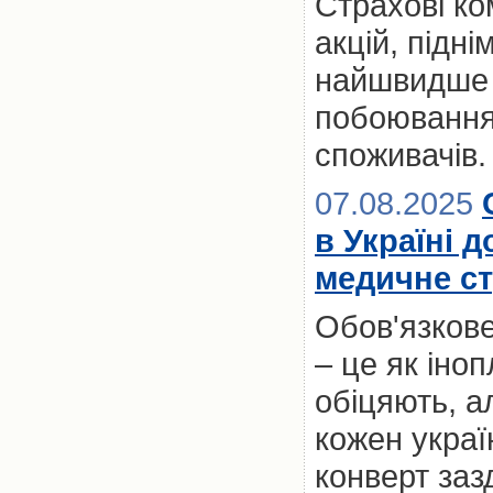
Страхові ко
акцій, підні
найшвидше з
побоювання
споживачів.
07.08.2025
в Україні 
медичне ст
Обов'язкове
– це як іноп
обіцяють, а
кожен украї
конверт заз