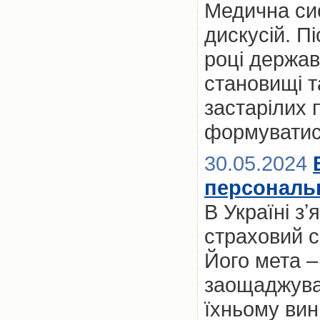
Медична сис
дискусій. П
році держа
становищі т
застарілих п
формуватис
30.05.2024
персональн
В Україні з
страховий се
Його мета 
заощаджуват
їхньому вин