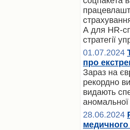
соцпакета 
працевлашт
страхування
А для HR-сп
стратегії у
01.07.2024
про екстре
Зараз на єв
рекордно ви
видають спе
аномальної 
28.06.2024
медичного 