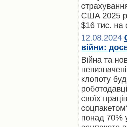
страхування
США 2025 р
$16 тис. на
12.08.2024
війни: дос
Війна та нов
невизначен
клопоту буд
роботодавці
своїх праці
соцпакетом?
понад 70% у