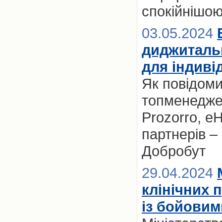
спокійнішо
03.05.2024
диджиталь
для індиві
Як повідоми
топменедже
Prozorro, eH
партнерів –
Добробут
29.04.2024
клінічних п
із бойови