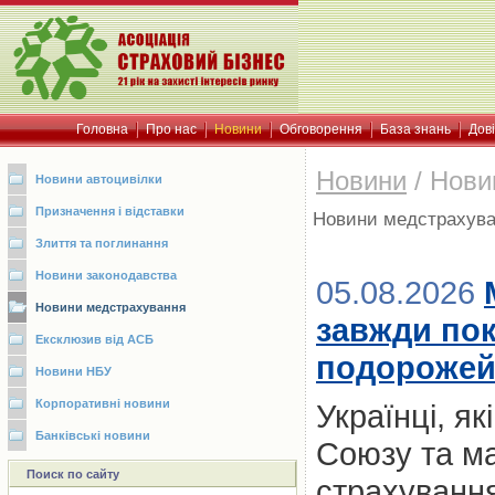
Головна
Про нас
Новини
Обговорення
База знань
Дов
Новини
/
Нови
Новини автоцивілки
Призначення і відставки
Новини медстрахув
Злиття та поглинання
Новини законодавства
05.08.2026
Новини медстрахування
завжди пок
Ексклюзив від АСБ
подорожей:
Новини НБУ
Корпоративні новини
Українці, я
Банківські новини
Союзу та м
Поиск по сайту
страхування