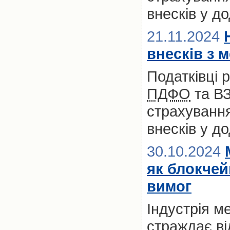
внесків у д
21.11.2024
внесків з 
Податківці 
ПДФО
та ВЗ
страхування
внесків у д
30.10.2024
як блокчей
вимог
Індустрія м
страждає ві