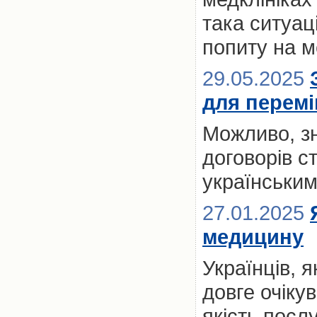
така ситуац
попиту на м
29.05.2025
для переміщ
Можливо, з
договорів с
українськи
27.01.2025
медицину
Українців, 
довге очікув
якість посл