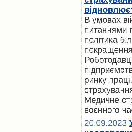
відновлює
В умовах ві
питаннями п
політика бі
покращення 
Роботодавці
підприємст
ринку праці
страхування
Медичне ст
воєнного ча
20.09.2023