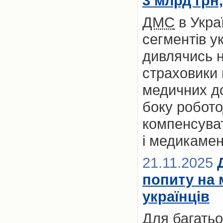
3 млрд грн
ДМС
в Укра
сегментів у
дивлячись на
страховики
медичних до
боку робото
компенсуват
і медикамен
21.11.2025
попиту на 
українців
Для багатьох