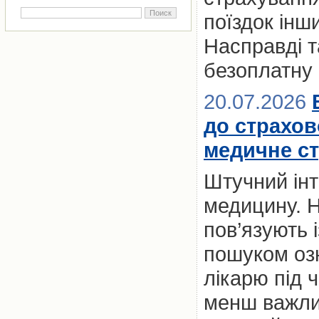
поїздок ін
Насправді т
безоплатну
20.07.2026
до страхов
медичне с
Штучний інт
медицину. Н
пов’язують 
пошуком оз
лікарю під 
менш важлив