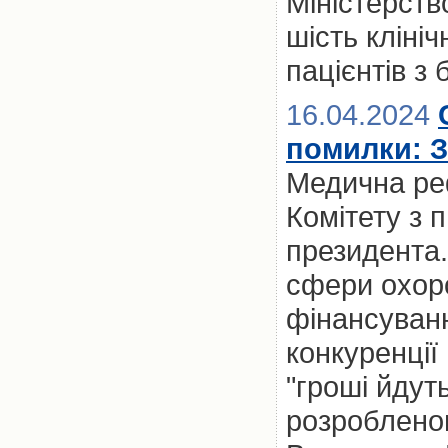
Міністерств
шість кліні
пацієнтів з
16.04.2024
помилки: З
Медична ре
Комітету з п
президента.
сфери охоро
фінансуванн
конкуренції
"гроші йдуть
розроблено