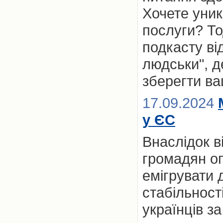
Хочете уник
послуги? То
подкасту ві
людськи", д
зберегти ва
17.09.2024
у ЄС
Внаслідок в
громадян о
емігрувати 
стабільност
українців з