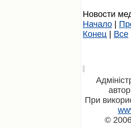
Новости мед
Начало
|
Пр
Конец
|
Все
Адмініст
автор
При викорис
www
© 2006