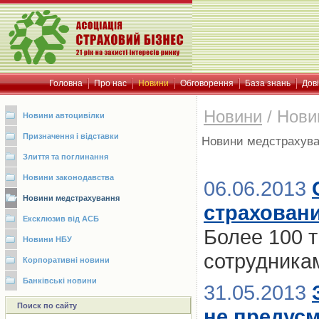
Головна
Про нас
Новини
Обговорення
База знань
Дов
Новини
/
Нови
Новини автоцивілки
Призначення і відставки
Новини медстрахув
Злиття та поглинання
Новини законодавства
06.06.2013
Новини медстрахування
страховани
Ексклюзив від АСБ
Более 100 
Новини НБУ
сотрудника
Корпоративні новини
Банківські новини
31.05.2013
Поиск по сайту
не предусм