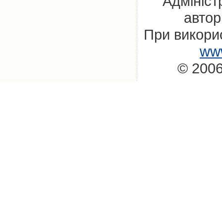
Адмініст
автор
При викорис
www
© 2006