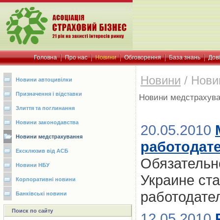
Головна
Про нас
Новини
Обговорення
База знань
Дов
Новини
/
Нови
Новини автоцивілки
Призначення і відставки
Новини медстрахув
Злиття та поглинання
Новини законодавства
20.05.2010
Новини медстрахування
работодат
Ексклюзив від АСБ
Обязательн
Новини НБУ
Украине ст
Корпоративні новини
работодате
Банківські новини
Поиск по сайту
12.05.2010