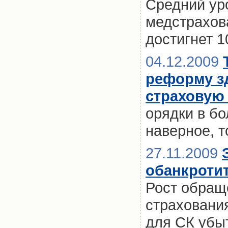
Средний ур
медстрахова
достигнет 
04.12.2009
реформу з
страховую
орядки в бо
наверное, 
27.11.2009
обанкроти
Рост обращ
страховани
для СК убы