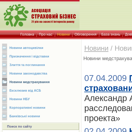
Головна
Про нас
Новини
Обговорення
База знань
Дов
Новини
/
Нови
Новини автоцивілки
Призначення і відставки
Новини медстрахув
Злиття та поглинання
Новини законодавства
07.04.2009
Новини медстрахування
страховани
Ексклюзив від АСБ
Александр 
Новини НБУ
расследова
Корпоративні новини
проекта»
Банківські новини
Поиск по сайту
02.04.2009