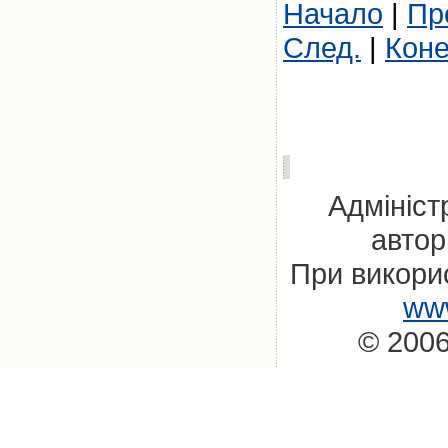
Начало
|
Пр
След.
|
Кон
Адмініст
автор
При викорис
www
© 2006