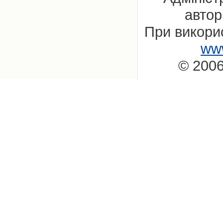
автор
При викорис
www
© 2006