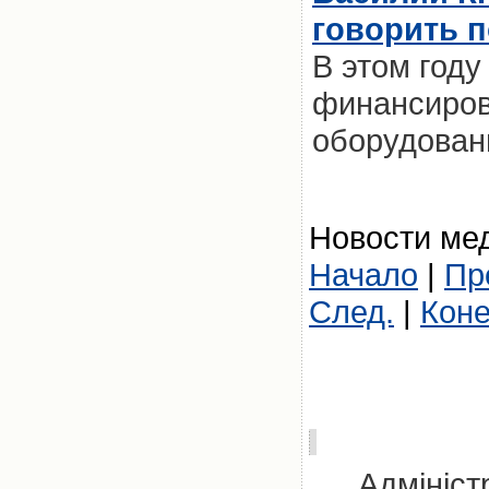
говорить п
В этом году
финансиров
оборудовани
Новости мед
Начало
|
Пр
След.
|
Кон
Адмініст