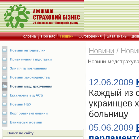
Головна
Про нас
Новини
Обговорення
База знань
Дов
Новини
/
Нови
Новини автоцивілки
Призначення і відставки
Новини медстрахув
Злиття та поглинання
Новини законодавства
12.06.2009
Новини медстрахування
Каждый из 
Ексклюзив від АСБ
украинцев х
Новини НБУ
больницу
Корпоративні новини
Банківські новини
05.06.2009
Поиск по сайту
парламент